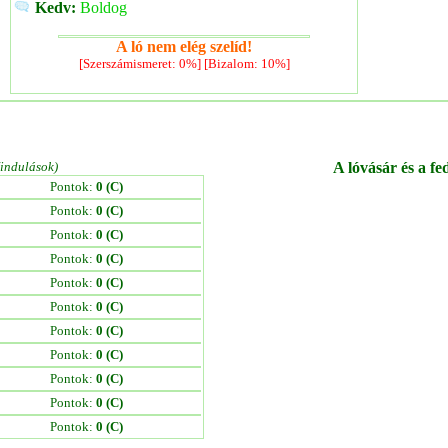
Kedv:
Boldog
A ló nem elég szelíd!
[Szerszámismeret: 0%] [Bizalom: 10%]
/indulások)
A lóvásár és a fe
Pontok:
0 (C)
Pontok:
0 (C)
Pontok:
0 (C)
Pontok:
0 (C)
Pontok:
0 (C)
Pontok:
0 (C)
Pontok:
0 (C)
Pontok:
0 (C)
Pontok:
0 (C)
Pontok:
0 (C)
Pontok:
0 (C)