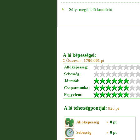
Súly:
megfelelő kondíció
A ló képességei:
Σ Összesen:
1700.001
pt
Állóképesség:
Sebesség:
Jármód:
Csapatmunka:
Fegyelem:
A ló tehetségpontjai:
926 pt
Állóképesség
»
0 pt
Sebesség
»
0 pt