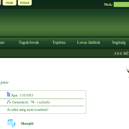
Nick:
um
Tagok/lovak
Toplista
Lovas Játékok
Segítség
3.0.0. BÉT
fehér
Apa:
1161083
Generáció: 78 -
családfa
A csikó még nem ivarérett!
Skorpió