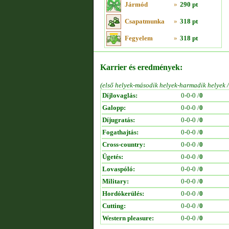
Jármód
»
290 pt
Csapatmunka
»
318 pt
Fegyelem
»
318 pt
Karrier és eredmények:
(első helyek-második helyek-harmadik helyek 
Díjlovaglás:
0-0-0 /
0
Galopp:
0-0-0 /
0
Díjugratás:
0-0-0 /
0
Fogathajtás:
0-0-0 /
0
Cross-country:
0-0-0 /
0
Ügetés:
0-0-0 /
0
Lovaspóló:
0-0-0 /
0
Military:
0-0-0 /
0
Hordókerülés:
0-0-0 /
0
Cutting:
0-0-0 /
0
Western pleasure:
0-0-0 /
0