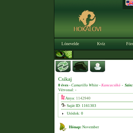
Lónevelde
Kvíz
Fór
Csikaj
0 éves
-
Camarillo White -
Kancacsikó
-
Szín:
Vérvonal: -
Anya:
1142940
Saját ID: 1161303
Utódok: 0
Hónap:
November