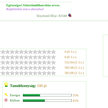
Egészséges! A közelmúltban látta orvos.
Képfeltöltés nincs aktiválva!
Tenyésztő ID-je: 83348
0 (0. Lv.)
0 (0. Lv.)
532.64 (3. Lv.)
583.68 (3. Lv.)
583.68 (3. Lv.)
Tanulékonyság:
100 pt
Energia:
35%
Küllem:
45%