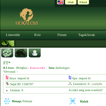
Lónevelde
Kvíz
Fórum
Tagok/lovak
FT*
0.5 éves
-
Hrímfaxi -
Kancacsikó
-
Szín:
különleges
Vérvonal: -
Anya: import ló
Apa: import ló
Generáció: 0 -
családfa
Saját ID: 1166767
A csikó még nem ivarérett!
Utódok: 0
Hónap:
Február
Halak