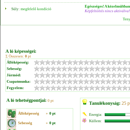
Egészséges! A közelmúltban 
Súly:
megfelelő kondíció
Képfeltöltés nincs aktiválva!
Teny
A ló képességei:
Σ Összesen:
0
pt
Állóképesség:
Sebesség:
Jármód:
Csapatmunka:
Fegyelem:
A ló tehetségpontjai:
0 pt
Tanulékonyság:
25 p
Állóképesség
»
0 pt
Energia:
Küllem:
Sebesség
»
0 pt