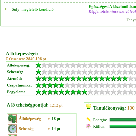
Egészséges! A közelmúltban 
Súly:
megfelelő kondíció
Képfeltöltés nincs aktiválva!
Tenyé
A ló képességei:
Σ Összesen:
2849.196
pt
Állóképesség:
Sebesség:
Jármód:
Csapatmunka:
Fegyelem:
A ló tehetségpontjai:
1212 pt
Tanulékonyság:
100 
Állóképesség
»
18 pt
Energia:
Küllem:
Sebesség
»
14 pt