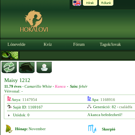
Lónevelde
Kvíz
Fórum
Tagok/lovak
Maisy 1212
11.79 éves
-
Camarillo White -
Kanca
-
Szín:
fehér
Vérvonal: -
Anya:
1147954
Apa:
1168916
Generáció: 82 -
családfa
Saját ID: 1169167
A kanca befedezhető!
Utódok: 0
Hónap:
November
Skorpió