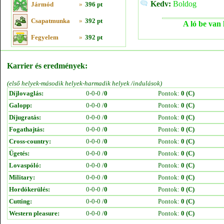
Kedv:
Boldog
Jármód
»
396 pt
Csapatmunka
»
392 pt
A ló be van 
Fegyelem
»
392 pt
Karrier és eredmények:
(első helyek-második helyek-harmadik helyek /indulások)
Díjlovaglás:
0-0-0 /
0
Pontok:
0 (C)
Galopp:
0-0-0 /
0
Pontok:
0 (C)
Díjugratás:
0-0-0 /
0
Pontok:
0 (C)
Fogathajtás:
0-0-0 /
0
Pontok:
0 (C)
Cross-country:
0-0-0 /
0
Pontok:
0 (C)
Ügetés:
0-0-0 /
0
Pontok:
0 (C)
Lovaspóló:
0-0-0 /
0
Pontok:
0 (C)
Military:
0-0-0 /
0
Pontok:
0 (C)
Hordókerülés:
0-0-0 /
0
Pontok:
0 (C)
Cutting:
0-0-0 /
0
Pontok:
0 (C)
Western pleasure:
0-0-0 /
0
Pontok:
0 (C)