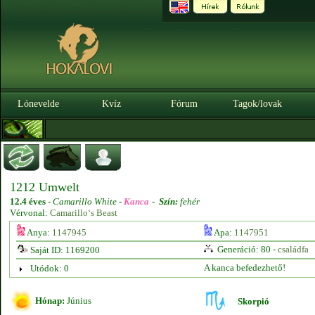
Lónevelde
Kvíz
Fórum
Tagok/lovak
1212 Umwelt
12.4 éves
-
Camarillo White -
Kanca
-
Szín:
fehér
Vérvonal:
Camarillo‘s Beast
Anya:
1147945
Apa:
1147951
Generáció: 80 -
családfa
Saját ID: 1169200
A kanca befedezhető!
Utódok: 0
Hónap:
Június
Skorpió