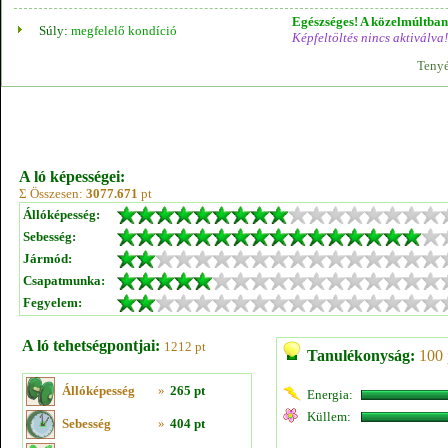
Egészséges! A közelmúltban 
Súly:
megfelelő kondíció
Képfeltöltés nincs aktiválva!
Tenyé
A ló képességei:
Σ Összesen:
3077.671
pt
Állóképesség:
Sebesség:
Jármód:
Csapatmunka:
Fegyelem:
A ló tehetségpontjai:
1212 pt
Tanulékonyság:
100 
Állóképesség
»
265 pt
Energia:
Küllem:
Sebesség
»
404 pt