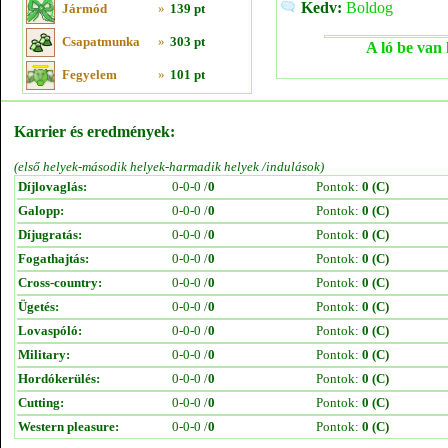
Kedv:
Boldog
Jármód
»
139 pt
Csapatmunka
»
303 pt
A ló be van 
Fegyelem
»
101 pt
Karrier és eredmények:
(első helyek-második helyek-harmadik helyek /indulások)
Díjlovaglás:
0-0-0 /
0
Pontok:
0 (C)
Galopp:
0-0-0 /
0
Pontok:
0 (C)
Díjugratás:
0-0-0 /
0
Pontok:
0 (C)
Fogathajtás:
0-0-0 /
0
Pontok:
0 (C)
Cross-country:
0-0-0 /
0
Pontok:
0 (C)
Ügetés:
0-0-0 /
0
Pontok:
0 (C)
Lovaspóló:
0-0-0 /
0
Pontok:
0 (C)
Military:
0-0-0 /
0
Pontok:
0 (C)
Hordókerülés:
0-0-0 /
0
Pontok:
0 (C)
Cutting:
0-0-0 /
0
Pontok:
0 (C)
Western pleasure:
0-0-0 /
0
Pontok:
0 (C)