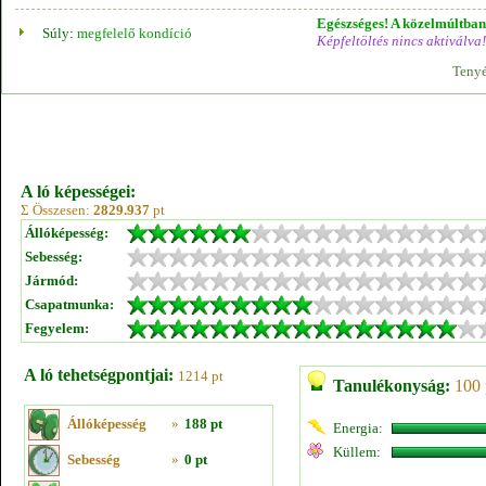
Egészséges! A közelmúltban 
Súly:
megfelelő kondíció
Képfeltöltés nincs aktiválva!
Tenyé
A ló képességei:
Σ Összesen:
2829.937
pt
Állóképesség:
Sebesség:
Jármód:
Csapatmunka:
Fegyelem:
A ló tehetségpontjai:
1214 pt
Tanulékonyság:
100 
Állóképesség
»
188 pt
Energia:
Küllem:
Sebesség
»
0 pt