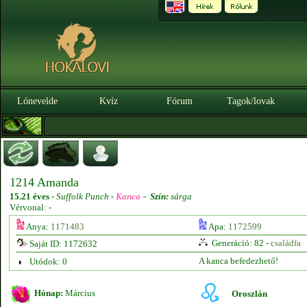
Lónevelde
Kvíz
Fórum
Tagok/lovak
1214 Amanda
15.21 éves
-
Suffolk Punch -
Kanca
-
Szín:
sárga
Vérvonal: -
Anya:
1171483
Apa:
1172599
Generáció: 82 -
családfa
Saját ID: 1172632
A kanca befedezhető!
Utódok: 0
Hónap:
Március
Oroszlán