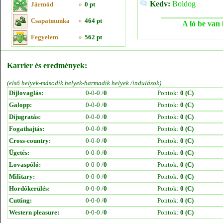
Kedv:
Boldog
Jármód
»
0 pt
Csapatmunka
»
464 pt
A ló be van 
Fegyelem
»
562 pt
Karrier és eredmények:
(első helyek-második helyek-harmadik helyek /indulások)
Díjlovaglás:
0-0-0 /
0
Pontok:
0 (C)
Galopp:
0-0-0 /
0
Pontok:
0 (C)
Díjugratás:
0-0-0 /
0
Pontok:
0 (C)
Fogathajtás:
0-0-0 /
0
Pontok:
0 (C)
Cross-country:
0-0-0 /
0
Pontok:
0 (C)
Ügetés:
0-0-0 /
0
Pontok:
0 (C)
Lovaspóló:
0-0-0 /
0
Pontok:
0 (C)
Military:
0-0-0 /
0
Pontok:
0 (C)
Hordókerülés:
0-0-0 /
0
Pontok:
0 (C)
Cutting:
0-0-0 /
0
Pontok:
0 (C)
Western pleasure:
0-0-0 /
0
Pontok:
0 (C)