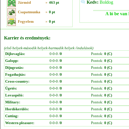
Kedv:
Boldog
Jármód
»
463 pt
Csapatmunka
»
0 pt
A ló be van 
Fegyelem
»
0 pt
Karrier és eredmények:
(első helyek-második helyek-harmadik helyek /indulások)
Díjlovaglás:
0-0-0 /
0
Pontok:
0 (C)
Galopp:
0-0-0 /
0
Pontok:
0 (C)
Díjugratás:
0-0-0 /
0
Pontok:
0 (C)
Fogathajtás:
0-0-0 /
0
Pontok:
0 (C)
Cross-country:
0-0-0 /
0
Pontok:
0 (C)
Ügetés:
0-0-0 /
0
Pontok:
0 (C)
Lovaspóló:
0-0-0 /
0
Pontok:
0 (C)
Military:
0-0-0 /
0
Pontok:
0 (C)
Hordókerülés:
0-0-0 /
0
Pontok:
0 (C)
Cutting:
0-0-0 /
0
Pontok:
0 (C)
Western pleasure:
0-0-0 /
0
Pontok:
0 (C)