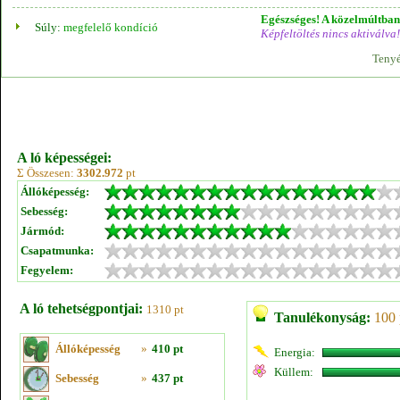
Egészséges! A közelmúltban 
Súly:
megfelelő kondíció
Képfeltöltés nincs aktiválva!
Tenyé
A ló képességei:
Σ Összesen:
3302.972
pt
Állóképesség:
Sebesség:
Jármód:
Csapatmunka:
Fegyelem:
A ló tehetségpontjai:
1310 pt
Tanulékonyság:
100 
Állóképesség
»
410 pt
Energia:
Küllem:
Sebesség
»
437 pt