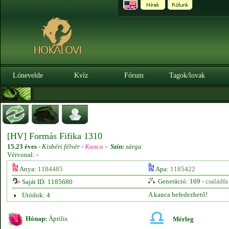
Lónevelde
Kvíz
Fórum
Tagok/lovak
[HV] Formás Fifika 1310
15.23 éves
-
Kisbéri félvér -
Kanca
-
Szín:
sárga
Vérvonal: -
Anya:
1184485
Apa:
1185422
Generáció: 169 -
családfa
Saját ID: 1185680
A kanca befedezhető!
Utódok: 4
Hónap:
Április
Mérleg