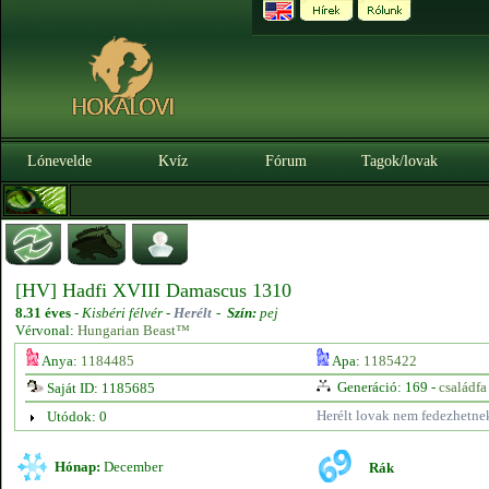
Lónevelde
Kvíz
Fórum
Tagok/lovak
[HV] Hadfi XVIII Damascus 1310
8.31 éves
-
Kisbéri félvér -
Herélt
-
Szín:
pej
Vérvonal:
Hungarian Beast™
Anya:
1184485
Apa:
1185422
Generáció: 169 -
családfa
Saját ID: 1185685
Herélt lovak nem fedezhetne
Utódok: 0
Hónap:
December
Rák