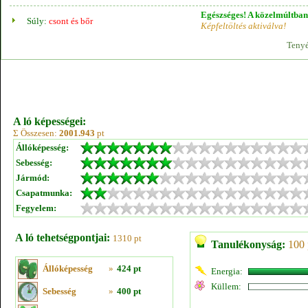
Egészséges! A közelmúltban 
Súly:
csont és bőr
Képfeltöltés aktiválva!
Tenyé
A ló képességei:
Σ Összesen:
2001.943
pt
Állóképesség:
Sebesség:
Jármód:
Csapatmunka:
Fegyelem:
A ló tehetségpontjai:
1310 pt
Tanulékonyság:
100 
Állóképesség
»
424 pt
Energia:
Küllem:
Sebesség
»
400 pt