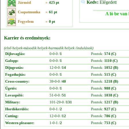
Kedv:
Elégedett
Jármód
»
425 pt
Csapatmunka
»
61 pt
A ló be van 
Fegyelem
»
0 pt
Karrier és eredmények:
(első helyek-második helyek-harmadik helyek /indulások)
Díjlovaglás:
0-0-0 /
1
Pontok:
574 (C)
Galopp:
0-0-0 /
1
Pontok:
1110 (C)
Díjugratás:
12-0-0 /
14
Pontok:
1052 (B)
Fogathajtás:
0-0-0 /
1
Pontok:
515 (C)
Cross-country:
39-0-0 /
40
Pontok:
1218 (B)
Ügetés:
0-0-0 /
1
Pontok:
988 (C)
Lovaspóló:
51-0-0 /
51
Pontok:
1038 (C)
Military:
101-29-0 /
131
Pontok:
1217 (B)
Hordókerülés:
0-0-1 /
2
Pontok:
927 (C)
Cutting:
12-0-0 /
12
Pontok:
786 (C)
Western pleasure:
1-0-1 /
2
Pontok:
753 (C)