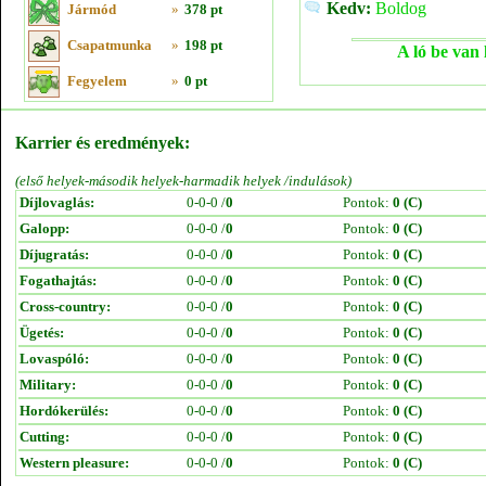
Kedv:
Boldog
Jármód
»
378 pt
Csapatmunka
»
198 pt
A ló be van 
Fegyelem
»
0 pt
Karrier és eredmények:
(első helyek-második helyek-harmadik helyek /indulások)
Díjlovaglás:
0-0-0 /
0
Pontok:
0 (C)
Galopp:
0-0-0 /
0
Pontok:
0 (C)
Díjugratás:
0-0-0 /
0
Pontok:
0 (C)
Fogathajtás:
0-0-0 /
0
Pontok:
0 (C)
Cross-country:
0-0-0 /
0
Pontok:
0 (C)
Ügetés:
0-0-0 /
0
Pontok:
0 (C)
Lovaspóló:
0-0-0 /
0
Pontok:
0 (C)
Military:
0-0-0 /
0
Pontok:
0 (C)
Hordókerülés:
0-0-0 /
0
Pontok:
0 (C)
Cutting:
0-0-0 /
0
Pontok:
0 (C)
Western pleasure:
0-0-0 /
0
Pontok:
0 (C)