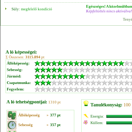
Egészséges! A közelmúltban 
Súly:
megfelelő kondíció
Képfeltöltés nincs aktiválva!
Tenyé
A ló képességei:
Σ Összesen:
3115.894
pt
Állóképesség:
Sebesség:
Jármód:
Csapatmunka:
Fegyelem:
A ló tehetségpontjai:
1310 pt
Tanulékonyság:
100 
Állóképesség
»
377 pt
Energia:
Küllem:
Sebesség
»
357 pt