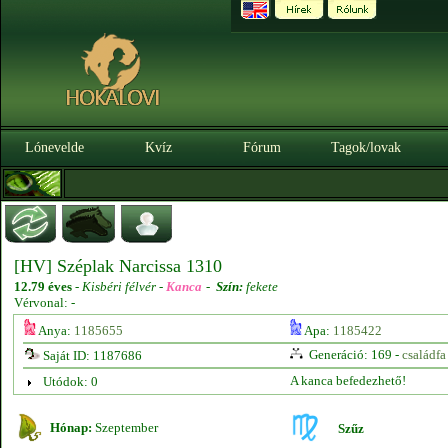
Lónevelde
Kvíz
Fórum
Tagok/lovak
[HV] Széplak Narcissa 1310
12.79 éves
-
Kisbéri félvér -
Kanca
-
Szín:
fekete
Vérvonal: -
Anya:
1185655
Apa:
1185422
Generáció: 169 -
családfa
Saját ID: 1187686
A kanca befedezhető!
Utódok: 0
Hónap:
Szeptember
Szűz