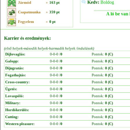
Kedv:
Boldog
Jármód
»
163 pt
Csapatmunka
»
359 pt
A ló be van 
Fegyelem
»
0 pt
Karrier és eredmények:
(első helyek-második helyek-harmadik helyek /indulások)
Díjlovaglás:
0-0-0 /
0
Pontok:
0 (C)
Galopp:
0-0-0 /
0
Pontok:
0 (C)
Díjugratás:
0-0-0 /
0
Pontok:
0 (C)
Fogathajtás:
0-0-0 /
0
Pontok:
0 (C)
Cross-country:
0-0-0 /
0
Pontok:
0 (C)
Ügetés:
0-0-0 /
0
Pontok:
0 (C)
Lovaspóló:
0-0-0 /
0
Pontok:
0 (C)
Military:
0-0-0 /
0
Pontok:
0 (C)
Hordókerülés:
0-0-0 /
0
Pontok:
0 (C)
Cutting:
0-0-0 /
0
Pontok:
0 (C)
Western pleasure:
0-0-0 /
0
Pontok:
0 (C)