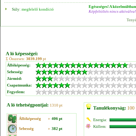
Egészséges! A közelmúltban 
Súly:
megfelelő kondíció
Képfeltöltés nincs aktiválva!
Tenyé
A ló képességei:
Σ Összesen:
3039.199
pt
Állóképesség:
Sebesség:
Jármód:
Csapatmunka:
Fegyelem:
A ló tehetségpontjai:
1310 pt
Tanulékonyság:
100 
Állóképesség
»
406 pt
Energia:
Küllem:
Sebesség
»
382 pt