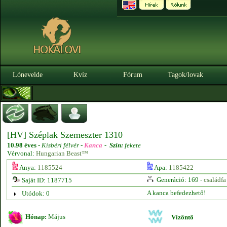
Lónevelde
Kvíz
Fórum
Tagok/lovak
[HV] Széplak Szemeszter 1310
10.98 éves
-
Kisbéri félvér -
Kanca
-
Szín:
fekete
Vérvonal:
Hungarian Beast™
Anya:
1185524
Apa:
1185422
Generáció: 169 -
családfa
Saját ID: 1187715
A kanca befedezhető!
Utódok: 0
Hónap:
Május
Vízöntő