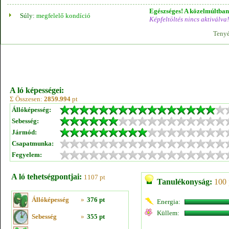
Egészséges! A közelmúltban 
Súly:
megfelelő kondíció
Képfeltöltés nincs aktiválva!
Tenyé
A ló képességei:
Σ Összesen:
2859.994
pt
Állóképesség:
Sebesség:
Jármód:
Csapatmunka:
Fegyelem:
A ló tehetségpontjai:
1107 pt
Tanulékonyság:
100 
Állóképesség
»
376 pt
Energia:
Küllem:
Sebesség
»
355 pt