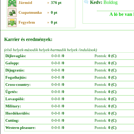
Kedv:
Boldog
Jármód
»
376 pt
Csapatmunka
»
0 pt
A ló be van 
Fegyelem
»
0 pt
Karrier és eredmények:
(első helyek-második helyek-harmadik helyek /indulások)
Díjlovaglás:
0-0-0 /
0
Pontok:
0 (C)
Galopp:
0-0-0 /
0
Pontok:
0 (C)
Díjugratás:
0-0-0 /
0
Pontok:
0 (C)
Fogathajtás:
0-0-0 /
0
Pontok:
0 (C)
Cross-country:
0-0-0 /
0
Pontok:
0 (C)
Ügetés:
0-0-0 /
0
Pontok:
0 (C)
Lovaspóló:
0-0-0 /
0
Pontok:
0 (C)
Military:
0-0-0 /
0
Pontok:
0 (C)
Hordókerülés:
0-0-0 /
0
Pontok:
0 (C)
Cutting:
0-0-0 /
0
Pontok:
0 (C)
Western pleasure:
0-0-0 /
0
Pontok:
0 (C)