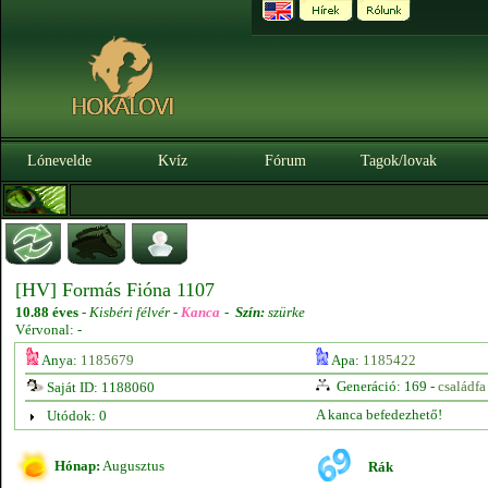
Lónevelde
Kvíz
Fórum
Tagok/lovak
[HV] Formás Fióna 1107
10.88 éves
-
Kisbéri félvér -
Kanca
-
Szín:
szürke
Vérvonal: -
Anya:
1185679
Apa:
1185422
Generáció: 169 -
családfa
Saját ID: 1188060
A kanca befedezhető!
Utódok: 0
Hónap:
Augusztus
Rák