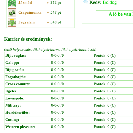
Kedv:
Boldog
Jármód
»
272 pt
Csapatmunka
»
547 pt
A ló be van 
Fegyelem
»
548 pt
Karrier és eredmények:
(első helyek-második helyek-harmadik helyek /indulások)
Díjlovaglás:
0-0-0 /
0
Pontok:
0 (C)
Galopp:
0-0-0 /
0
Pontok:
0 (C)
Díjugratás:
0-0-0 /
0
Pontok:
0 (C)
Fogathajtás:
0-0-0 /
0
Pontok:
0 (C)
Cross-country:
0-0-0 /
0
Pontok:
0 (C)
Ügetés:
0-0-0 /
0
Pontok:
0 (C)
Lovaspóló:
0-0-0 /
0
Pontok:
0 (C)
Military:
0-0-0 /
0
Pontok:
0 (C)
Hordókerülés:
0-0-0 /
0
Pontok:
0 (C)
Cutting:
0-0-0 /
0
Pontok:
0 (C)
Western pleasure:
0-0-0 /
0
Pontok:
0 (C)