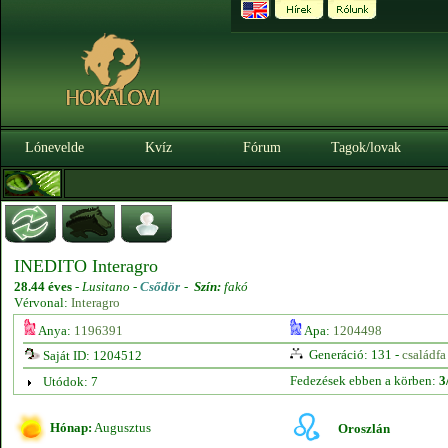
Lónevelde
Kvíz
Fórum
Tagok/lovak
INEDITO Interagro
28.44 éves
-
Lusitano -
Csődör
-
Szín:
fakó
Vérvonal:
Interagro
Anya:
1196391
Apa:
1204498
Generáció: 131 -
családfa
Saját ID: 1204512
Fedezések ebben a körben:
3
Utódok: 7
Hónap:
Augusztus
Oroszlán