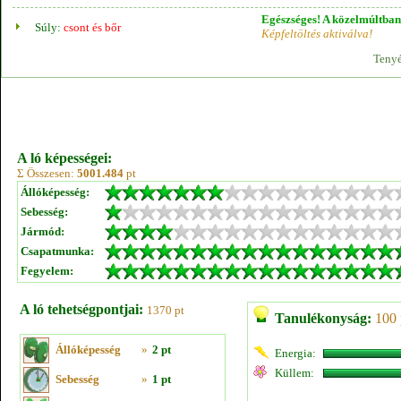
Egészséges! A közelmúltban 
Súly:
csont és bőr
Képfeltöltés aktiválva!
Tenyé
A ló képességei:
Σ Összesen:
5001.484
pt
Állóképesség:
Sebesség:
Jármód:
Csapatmunka:
Fegyelem:
A ló tehetségpontjai:
1370 pt
Tanulékonyság:
100 
Állóképesség
»
2 pt
Energia:
Küllem:
Sebesség
»
1 pt