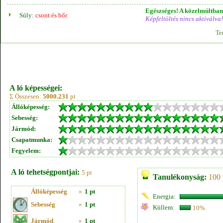
Egészséges! A közelmúltban 
Súly:
csont és bőr
Képfeltöltés nincs aktiválva!
Te
A ló képességei:
Σ Összesen:
5000.231
pt
Állóképesség:
Sebesség:
Jármód:
Csapatmunka:
Fegyelem:
A ló tehetségpontjai:
5 pt
Tanulékonyság:
100 
Állóképesség
»
1 pt
Energia:
Sebesség
»
1 pt
Küllem:
10%
Jármód
»
1 pt