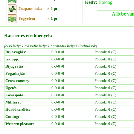
Kedv:
Boldog
Csapatmunka
»
1 pt
A ló be van
Fegyelem
»
1 pt
Karrier és eredmények:
(első helyek-második helyek-harmadik helyek /indulások)
Díjlovaglás:
0-0-0 /
0
Pontok:
0 (C)
Galopp:
0-0-0 /
0
Pontok:
0 (C)
Díjugratás:
0-0-0 /
0
Pontok:
0 (C)
Fogathajtás:
0-0-0 /
0
Pontok:
0 (C)
Cross-country:
0-0-0 /
0
Pontok:
0 (C)
Ügetés:
0-0-0 /
0
Pontok:
0 (C)
Lovaspóló:
0-0-0 /
0
Pontok:
0 (C)
Military:
0-0-0 /
0
Pontok:
0 (C)
Hordókerülés:
0-0-0 /
0
Pontok:
0 (C)
Cutting:
0-0-0 /
0
Pontok:
0 (C)
Western pleasure:
0-0-0 /
0
Pontok:
0 (C)