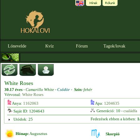
Lónevelde
Kvíz
Fórum
Tagok/lovak
White Roses
30.17 éves
-
Camarillo White -
Csődör
-
Szín:
fehér
Vérvonal:
White Roses
Anya:
1162063
Apa:
1204635
Generáció: 10 -
családfa
Saját ID: 1204643
Fedezések ebben a körben:
1
Utódok: 25
Hónap:
Augusztus
Skorpió