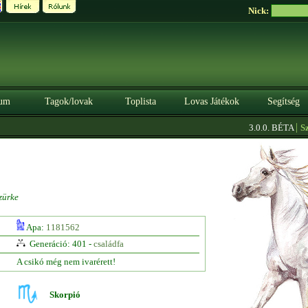
Nick:
um
Tagok/lovak
Toplista
Lovas Játékok
Segítség
|
3.0.0. BÉTA
Szere
zürke
Apa:
1181562
Generáció: 401 -
családfa
A csikó még nem ivarérett!
Skorpió