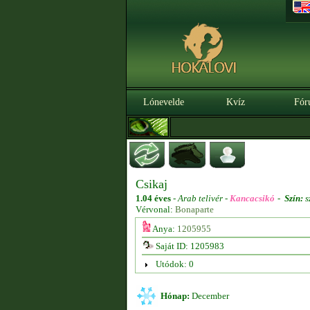
Lónevelde
Kvíz
Fór
Csikaj
1.04 éves
-
Arab telivér -
Kancacsikó
-
Szín:
s
Vérvonal:
Bonaparte
Anya:
1205955
Saját ID: 1205983
Utódok: 0
Hónap:
December