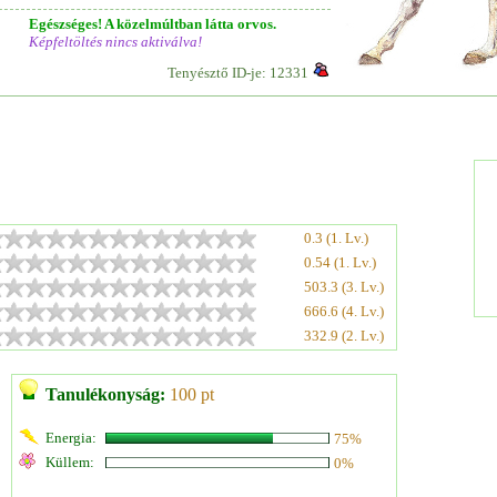
Egészséges! A közelmúltban látta orvos.
Képfeltöltés nincs aktiválva!
Tenyésztő ID-je: 12331
0.3 (1. Lv.)
0.54 (1. Lv.)
503.3 (3. Lv.)
666.6 (4. Lv.)
332.9 (2. Lv.)
Tanulékonyság:
100 pt
Energia:
75%
Küllem:
0%