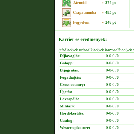
Jármód
»
374 pt
Csapatmunka
»
495 pt
Fegyelem
»
248 pt
Karrier és eredmények:
(első helyek-második helyek-harmadik helyek 
Díjlovaglás:
0-0-0 /
0
Galopp:
0-0-0 /
0
Díjugratás:
0-0-0 /
0
Fogathajtás:
0-0-0 /
0
Cross-country:
0-0-0 /
0
Ügetés:
0-0-0 /
0
Lovaspóló:
0-0-0 /
0
Military:
0-0-0 /
0
Hordókerülés:
0-0-0 /
0
Cutting:
0-0-0 /
0
Western pleasure:
0-0-0 /
0