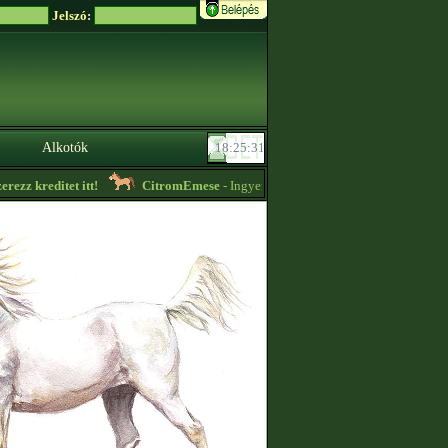
Jelszó:
Alkotók
zz kreditet itt!
CitromEmese
- Ingyen lovak! Írj rám, ha szeretnél kapni tő