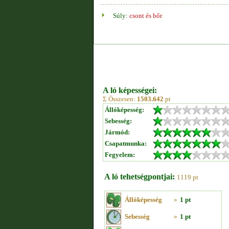
Súly:
csont és bőr
A ló képességei:
Σ Összesen:
1503.642
pt
Állóképesség:
Sebesség:
Jármód:
Csapatmunka:
Fegyelem:
A ló tehetségpontjai:
1119 pt
Állóképesség
»
1 pt
Sebesség
»
1 pt