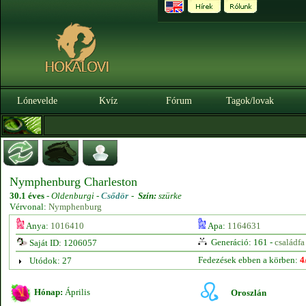
Lónevelde
Kvíz
Fórum
Tagok/lovak
Nymphenburg Charleston
30.1 éves
-
Oldenburgi -
Csődör
-
Szín:
szürke
Vérvonal:
Nymphenburg
Anya:
1016410
Apa:
1164631
Generáció: 161 -
családfa
Saját ID: 1206057
Fedezések ebben a körben:
4
Utódok: 27
Hónap:
Április
Oroszlán