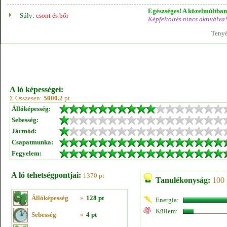
Egészséges! A közelmúltban 
Súly:
csont és bőr
Képfeltöltés nincs aktiválva!
Tenyé
A ló képességei:
Σ Összesen:
5000.2
pt
Állóképesség:
Sebesség:
Jármód:
Csapatmunka:
Fegyelem:
A ló tehetségpontjai:
1370 pt
Tanulékonyság:
100 
Állóképesség
»
128 pt
Energia:
Küllem:
Sebesség
»
4 pt