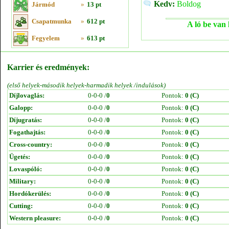
Kedv:
Boldog
Jármód
»
13 pt
Csapatmunka
»
612 pt
A ló be van 
Fegyelem
»
613 pt
Karrier és eredmények:
(első helyek-második helyek-harmadik helyek /indulások)
Díjlovaglás:
0-0-0 /
0
Pontok:
0 (C)
Galopp:
0-0-0 /
0
Pontok:
0 (C)
Díjugratás:
0-0-0 /
0
Pontok:
0 (C)
Fogathajtás:
0-0-0 /
0
Pontok:
0 (C)
Cross-country:
0-0-0 /
0
Pontok:
0 (C)
Ügetés:
0-0-0 /
0
Pontok:
0 (C)
Lovaspóló:
0-0-0 /
0
Pontok:
0 (C)
Military:
0-0-0 /
0
Pontok:
0 (C)
Hordókerülés:
0-0-0 /
0
Pontok:
0 (C)
Cutting:
0-0-0 /
0
Pontok:
0 (C)
Western pleasure:
0-0-0 /
0
Pontok:
0 (C)