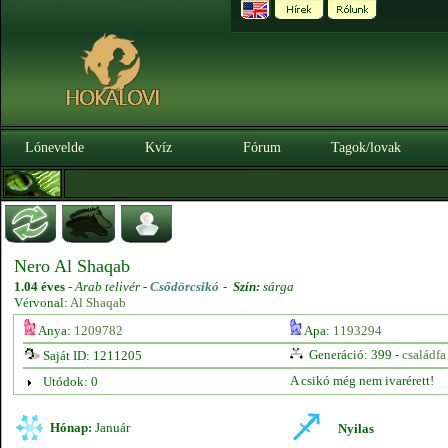
Lónevelde
Kvíz
Fórum
Tagok/lovak
Nero Al Shaqab
1.04 éves
-
Arab telivér -
Csődörcsikó
-
Szín:
sárga
Vérvonal:
Al Shaqab
Anya:
1209782
Apa:
1193294
Generáció: 399 -
családfa
Saját ID: 1211205
A csikó még nem ivarérett!
Utódok: 0
Hónap:
Január
Nyilas