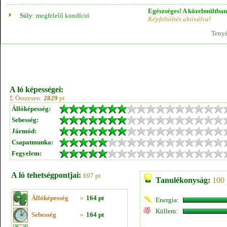
Egészséges! A közelmúltban 
Súly:
megfelelő kondíció
Képfeltöltés aktiválva!
Tenyé
A ló képességei:
Σ Összesen:
2829
pt
Állóképesség:
Sebesség:
Jármód:
Csapatmunka:
Fegyelem:
A ló tehetségpontjai:
697 pt
Tanulékonyság:
100 
Állóképesség
»
164 pt
Energia:
Küllem:
Sebesség
»
164 pt