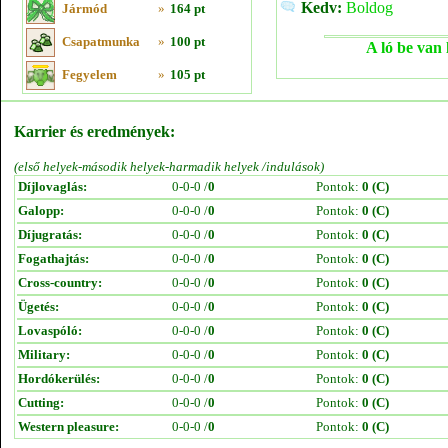
Kedv:
Boldog
Jármód
»
164 pt
Csapatmunka
»
100 pt
A ló be van 
Fegyelem
»
105 pt
Karrier és eredmények:
(első helyek-második helyek-harmadik helyek /indulások)
Díjlovaglás:
0-0-0 /
0
Pontok:
0 (C)
Galopp:
0-0-0 /
0
Pontok:
0 (C)
Díjugratás:
0-0-0 /
0
Pontok:
0 (C)
Fogathajtás:
0-0-0 /
0
Pontok:
0 (C)
Cross-country:
0-0-0 /
0
Pontok:
0 (C)
Ügetés:
0-0-0 /
0
Pontok:
0 (C)
Lovaspóló:
0-0-0 /
0
Pontok:
0 (C)
Military:
0-0-0 /
0
Pontok:
0 (C)
Hordókerülés:
0-0-0 /
0
Pontok:
0 (C)
Cutting:
0-0-0 /
0
Pontok:
0 (C)
Western pleasure:
0-0-0 /
0
Pontok:
0 (C)