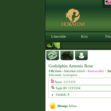
Lónevelde
Kvíz
Fór
Godolphin Artemis Rose
1.02 éves
-
Amerikai telivér -
Kancacsikó
-
Sz
Vérvonal:
Godolphin
Anya:
1215310
Saját ID: 1215334
Utódok: 0
Hónap:
Július