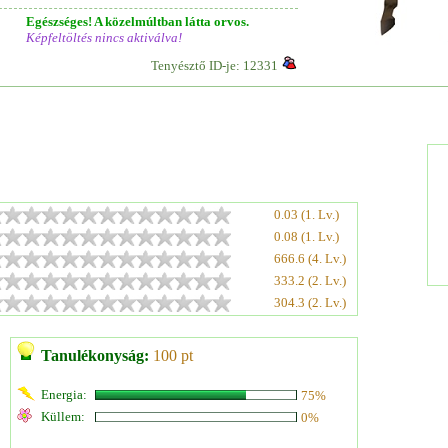
Egészséges! A közelmúltban látta orvos.
Képfeltöltés nincs aktiválva!
Tenyésztő ID-je: 12331
0.03 (1. Lv.)
0.08 (1. Lv.)
666.6 (4. Lv.)
333.2 (2. Lv.)
304.3 (2. Lv.)
Tanulékonyság:
100 pt
Energia:
75%
Küllem:
0%