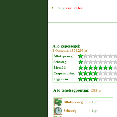
Súly:
csont és bőr
A ló képességei:
Σ Összesen:
1304.209
pt
Állóképesség:
Sebesség:
Jármód:
Csapatmunka:
Fegyelem:
A ló tehetségpontjai:
1388 pt
Állóképesség
»
1 pt
Sebesség
»
1 pt