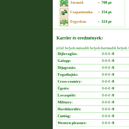
Jármód
»
708 pt
Csapatmunka
»
354 pt
Fegyelem
»
324 pt
Karrier és eredmények:
(első helyek-második helyek-harmadik helyek 
Díjlovaglás:
0-0-0 /
0
Galopp:
0-0-0 /
0
Díjugratás:
0-0-0 /
0
Fogathajtás:
0-0-0 /
0
Cross-country:
0-0-0 /
0
Ügetés:
0-0-0 /
0
Lovaspóló:
0-0-0 /
0
Military:
0-0-0 /
0
Hordókerülés:
0-0-0 /
0
Cutting:
0-0-0 /
0
Western pleasure:
0-0-0 /
0