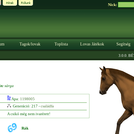
Nick:
um
Tagok/lovak
Toplista
Lovas Játékok
Segítség
3.0.0. BÉT
ín:
sárga
Apa:
1198005
Generáció: 217 -
családfa
A csikó még nem ivarérett!
Rák