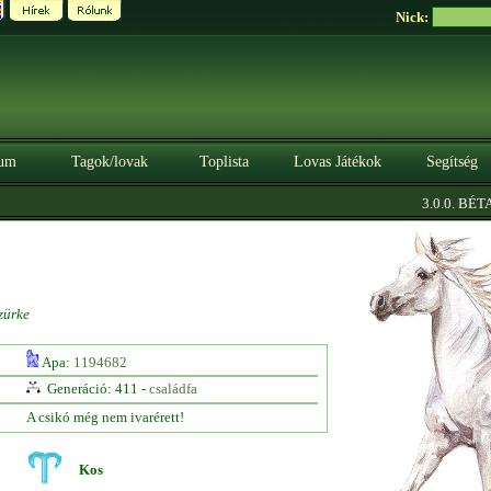
Nick:
um
Tagok/lovak
Toplista
Lovas Játékok
Segítség
|
3.0.0. BÉTA
S
zürke
Apa:
1194682
Generáció: 411 -
családfa
A csikó még nem ivarérett!
Kos