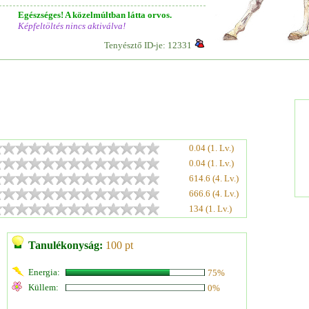
Egészséges! A közelmúltban látta orvos.
Képfeltöltés nincs aktiválva!
Tenyésztő ID-je: 12331
0.04 (1. Lv.)
0.04 (1. Lv.)
614.6 (4. Lv.)
666.6 (4. Lv.)
134 (1. Lv.)
Tanulékonyság:
100 pt
Energia:
75%
Küllem:
0%