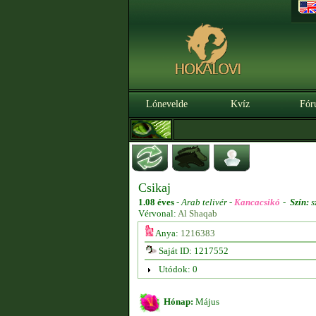
Lónevelde
Kvíz
Fór
Csikaj
1.08 éves
-
Arab telivér -
Kancacsikó
-
Szín:
s
Vérvonal:
Al Shaqab
Anya:
1216383
Saját ID: 1217552
Utódok: 0
Hónap:
Május