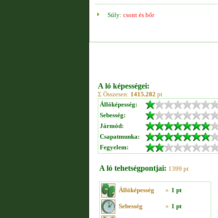
Súly:
csont és bőr
A ló képességei:
Σ Összesen:
1415.282
pt
Állóképesség:
Sebesség:
Jármód:
Csapatmunka:
Fegyelem:
A ló tehetségpontjai:
1399 pt
Állóképesség
»
1 pt
Sebesség
»
1 pt