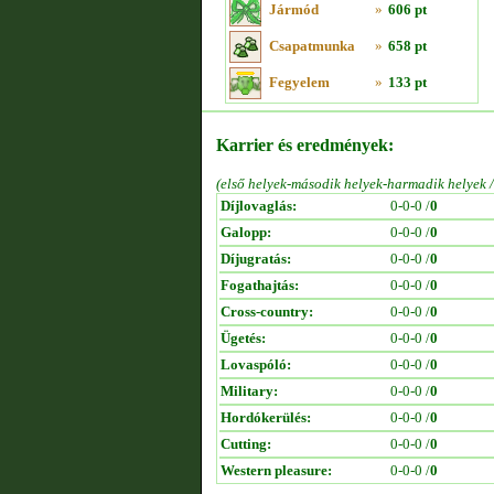
Jármód
»
606 pt
Csapatmunka
»
658 pt
Fegyelem
»
133 pt
Karrier és eredmények:
(első helyek-második helyek-harmadik helyek 
Díjlovaglás:
0-0-0 /
0
Galopp:
0-0-0 /
0
Díjugratás:
0-0-0 /
0
Fogathajtás:
0-0-0 /
0
Cross-country:
0-0-0 /
0
Ügetés:
0-0-0 /
0
Lovaspóló:
0-0-0 /
0
Military:
0-0-0 /
0
Hordókerülés:
0-0-0 /
0
Cutting:
0-0-0 /
0
Western pleasure:
0-0-0 /
0