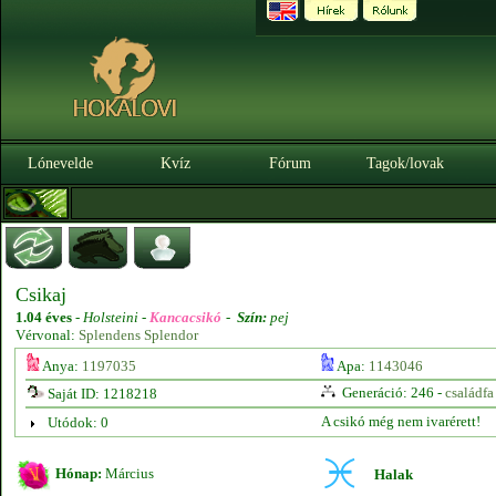
Lónevelde
Kvíz
Fórum
Tagok/lovak
Csikaj
1.04 éves
-
Holsteini -
Kancacsikó
-
Szín:
pej
Vérvonal:
Splendens Splendor
Anya:
1197035
Apa:
1143046
Generáció: 246 -
családfa
Saját ID: 1218218
A csikó még nem ivarérett!
Utódok: 0
Hónap:
Március
Halak