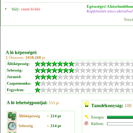
Egészséges! A közelmúltban 
Súly:
csont és bőr
Képfeltöltés nincs aktiválva!
Tenyé
A ló képességei:
Σ Összesen:
1658.268
pt
Állóképesség:
Sebesség:
Jármód:
Csapatmunka:
Fegyelem:
A ló tehetségpontjai:
533 pt
Tanulékonyság:
100 
Állóképesség
»
214 pt
Energia:
Küllem:
Sebesség
»
214 pt