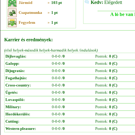
Kedv:
Elégedett
Jármód
»
103 pt
Csapatmunka
»
1 pt
A ló be van 
Fegyelem
»
1 pt
Karrier és eredmények:
(első helyek-második helyek-harmadik helyek /indulások)
Díjlovaglás:
0-0-0 /
0
Pontok:
0 (C)
Galopp:
0-0-0 /
0
Pontok:
0 (C)
Díjugratás:
0-0-0 /
0
Pontok:
0 (C)
Fogathajtás:
0-0-0 /
0
Pontok:
0 (C)
Cross-country:
0-0-0 /
0
Pontok:
0 (C)
Ügetés:
0-0-0 /
0
Pontok:
0 (C)
Lovaspóló:
0-0-0 /
0
Pontok:
0 (C)
Military:
0-0-0 /
0
Pontok:
0 (C)
Hordókerülés:
0-0-0 /
0
Pontok:
0 (C)
Cutting:
0-0-0 /
0
Pontok:
0 (C)
Western pleasure:
0-0-0 /
0
Pontok:
0 (C)