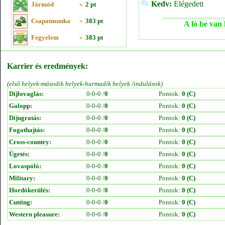
Kedv:
Elégedett
Jármód
»
2 pt
Csapatmunka
»
383 pt
A ló be van 
Fegyelem
»
383 pt
Karrier és eredmények:
(első helyek-második helyek-harmadik helyek /indulások)
Díjlovaglás:
0-0-0 /
0
Pontok:
0 (C)
Galopp:
0-0-0 /
0
Pontok:
0 (C)
Díjugratás:
0-0-0 /
0
Pontok:
0 (C)
Fogathajtás:
0-0-0 /
0
Pontok:
0 (C)
Cross-country:
0-0-0 /
0
Pontok:
0 (C)
Ügetés:
0-0-0 /
0
Pontok:
0 (C)
Lovaspóló:
0-0-0 /
0
Pontok:
0 (C)
Military:
0-0-0 /
0
Pontok:
0 (C)
Hordókerülés:
0-0-0 /
0
Pontok:
0 (C)
Cutting:
0-0-0 /
0
Pontok:
0 (C)
Western pleasure:
0-0-0 /
0
Pontok:
0 (C)