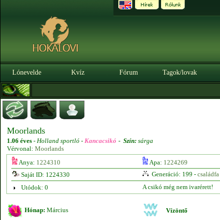
Lónevelde
Kvíz
Fórum
Tagok/lovak
Moorlands
1.06 éves
-
Holland sportló -
Kancacsikó
-
Szín:
sárga
Vérvonal:
Moorlands
Anya:
1224310
Apa:
1224269
Generáció: 199 -
családfa
Saját ID: 1224330
A csikó még nem ivarérett!
Utódok: 0
Hónap:
Március
Vízöntő