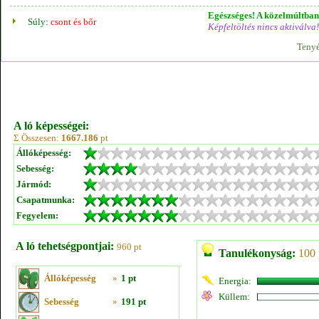
Egészséges! A közelmúltban 
Súly:
csont és bőr
Képfeltöltés nincs aktiválva!
Tenyé
A ló képességei:
Σ Összesen:
1667.186
pt
Állóképesség:
Sebesség:
Jármód:
Csapatmunka:
Fegyelem:
A ló tehetségpontjai:
960 pt
Tanulékonyság:
100 
Állóképesség
»
1 pt
Energia:
Küllem:
Sebesség
»
191 pt