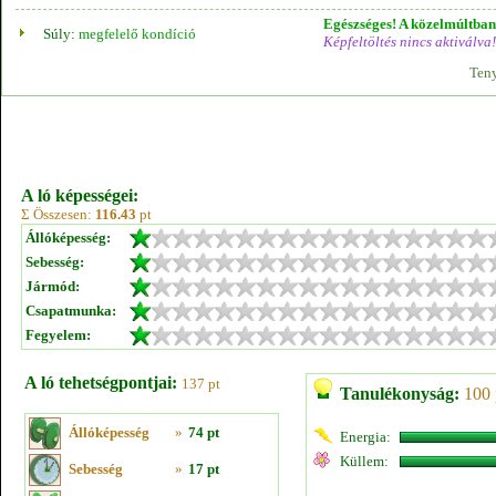
Egészséges! A közelmúltban 
Súly:
megfelelő kondíció
Képfeltöltés nincs aktiválva!
Teny
A ló képességei:
Σ Összesen:
116.43
pt
Állóképesség:
Sebesség:
Jármód:
Csapatmunka:
Fegyelem:
A ló tehetségpontjai:
137 pt
Tanulékonyság:
100 
Állóképesség
»
74 pt
Energia:
Küllem:
Sebesség
»
17 pt