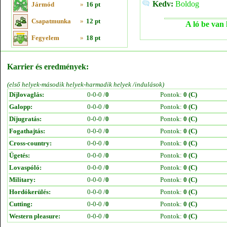
Kedv:
Boldog
Jármód
»
16 pt
Csapatmunka
»
12 pt
A ló be van 
Fegyelem
»
18 pt
Karrier és eredmények:
(első helyek-második helyek-harmadik helyek /indulások)
Díjlovaglás:
0-0-0 /
0
Pontok:
0 (C)
Galopp:
0-0-0 /
0
Pontok:
0 (C)
Díjugratás:
0-0-0 /
0
Pontok:
0 (C)
Fogathajtás:
0-0-0 /
0
Pontok:
0 (C)
Cross-country:
0-0-0 /
0
Pontok:
0 (C)
Ügetés:
0-0-0 /
0
Pontok:
0 (C)
Lovaspóló:
0-0-0 /
0
Pontok:
0 (C)
Military:
0-0-0 /
0
Pontok:
0 (C)
Hordókerülés:
0-0-0 /
0
Pontok:
0 (C)
Cutting:
0-0-0 /
0
Pontok:
0 (C)
Western pleasure:
0-0-0 /
0
Pontok:
0 (C)