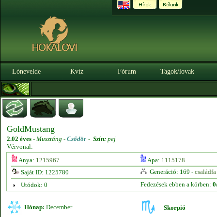
Lónevelde
Kvíz
Fórum
Tagok/lovak
GoldMustang
2.02 éves
-
Musztáng -
Csődör
-
Szín:
pej
Vérvonal: -
Anya:
1215967
Apa:
1115178
Generáció: 169 -
családfa
Saját ID: 1225780
Fedezések ebben a körben:
0
Utódok: 0
Hónap:
December
Skorpió