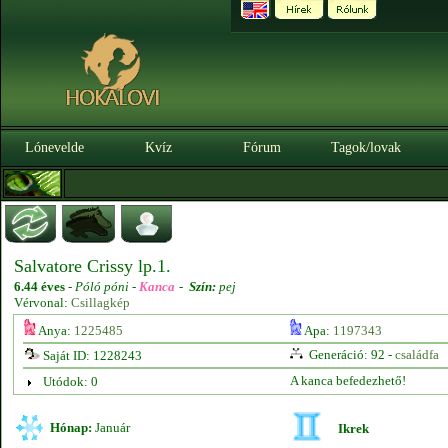
Lónevelde
Kvíz
Fórum
Tagok/lovak
Salvatore Crissy lp.1.
6.44 éves
-
Póló póni -
Kanca
-
Szín:
pej
Vérvonal:
Csillagkép
Anya:
1225485
Apa:
1197343
Generáció: 92 -
családfa
Saját ID: 1228243
A kanca befedezhető!
Utódok: 0
Hónap:
Január
Ikrek