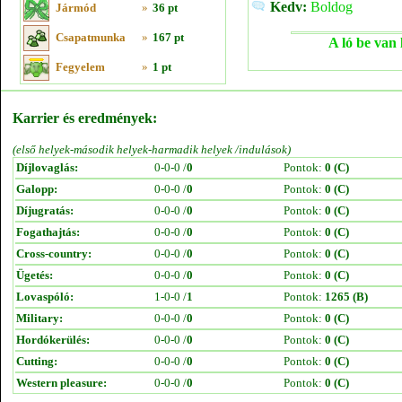
Kedv:
Boldog
Jármód
»
36 pt
Csapatmunka
»
167 pt
A ló be van 
Fegyelem
»
1 pt
Karrier és eredmények:
(első helyek-második helyek-harmadik helyek /indulások)
Díjlovaglás:
0-0-0 /
0
Pontok:
0 (C)
Galopp:
0-0-0 /
0
Pontok:
0 (C)
Díjugratás:
0-0-0 /
0
Pontok:
0 (C)
Fogathajtás:
0-0-0 /
0
Pontok:
0 (C)
Cross-country:
0-0-0 /
0
Pontok:
0 (C)
Ügetés:
0-0-0 /
0
Pontok:
0 (C)
Lovaspóló:
1-0-0 /
1
Pontok:
1265 (B)
Military:
0-0-0 /
0
Pontok:
0 (C)
Hordókerülés:
0-0-0 /
0
Pontok:
0 (C)
Cutting:
0-0-0 /
0
Pontok:
0 (C)
Western pleasure:
0-0-0 /
0
Pontok:
0 (C)