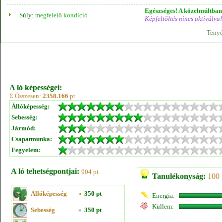
Egészséges! A közelmúltban 
Súly:
megfelelő kondíció
Képfeltöltés nincs aktiválva!
Tenyé
A ló képességei:
Σ Összesen:
2358.166
pt
Állóképesség:
Sebesség:
Jármód:
Csapatmunka:
Fegyelem:
A ló tehetségpontjai:
904 pt
Tanulékonyság:
100 
Állóképesség
»
350 pt
Energia:
Küllem:
Sebesség
»
350 pt