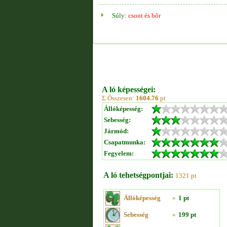
Súly:
csont és bőr
A ló képességei:
Σ Összesen:
1604.76
pt
Állóképesség:
Sebesség:
Jármód:
Csapatmunka:
Fegyelem:
A ló tehetségpontjai:
1321 pt
Állóképesség
»
1 pt
Sebesség
»
199 pt