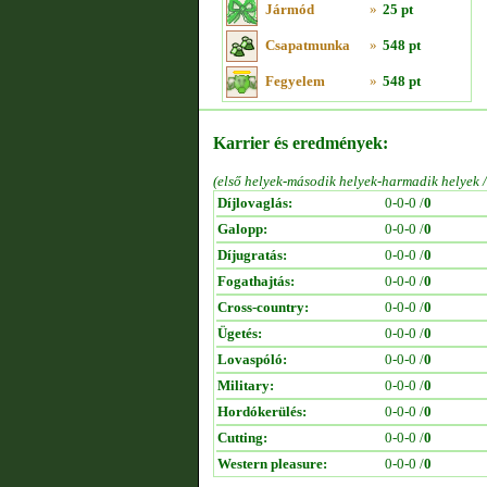
Jármód
»
25 pt
Csapatmunka
»
548 pt
Fegyelem
»
548 pt
Karrier és eredmények:
(első helyek-második helyek-harmadik helyek 
Díjlovaglás:
0-0-0 /
0
Galopp:
0-0-0 /
0
Díjugratás:
0-0-0 /
0
Fogathajtás:
0-0-0 /
0
Cross-country:
0-0-0 /
0
Ügetés:
0-0-0 /
0
Lovaspóló:
0-0-0 /
0
Military:
0-0-0 /
0
Hordókerülés:
0-0-0 /
0
Cutting:
0-0-0 /
0
Western pleasure:
0-0-0 /
0