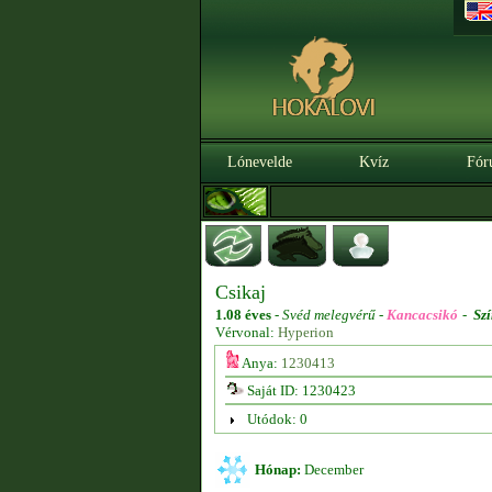
Lónevelde
Kvíz
Fór
Csikaj
1.08 éves
-
Svéd melegvérű -
Kancacsikó
-
Szí
Vérvonal:
Hyperion
Anya:
1230413
Saját ID: 1230423
Utódok: 0
Hónap:
December