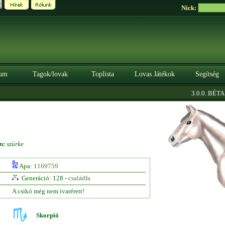
Nick:
um
Tagok/lovak
Toplista
Lovas Játékok
Segítség
|
3.0.0. BÉTA
S
n:
szürke
Apa:
1169759
Generáció: 128 -
családfa
A csikó még nem ivarérett!
Skorpió