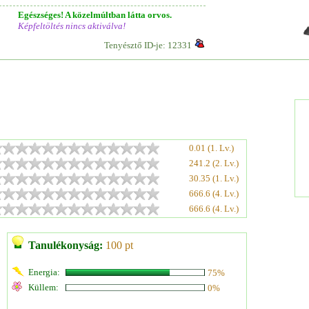
Egészséges! A közelmúltban látta orvos.
Képfeltöltés nincs aktiválva!
Tenyésztő ID-je: 12331
0.01 (1. Lv.)
241.2 (2. Lv.)
30.35 (1. Lv.)
666.6 (4. Lv.)
666.6 (4. Lv.)
Tanulékonyság:
100 pt
Energia:
75%
Küllem:
0%