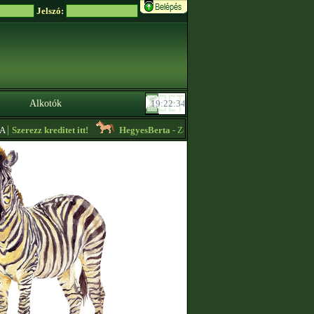
Jelszó:
Alkotók
Szerezz kreditet itt!
HegyesBerta
- Zebrákat lehet nálam szerezni zabszemé