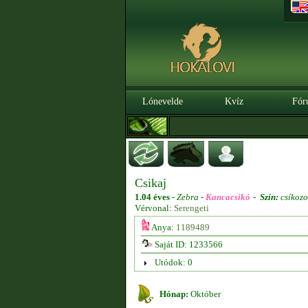
Lónevelde
Kvíz
Fór
Csikaj
1.04 éves
-
Zebra -
Kancacsikó
-
Szín:
csíkozo
Vérvonal:
Serengeti
Anya:
1189489
Saját ID: 1233566
Utódok: 0
Hónap:
Október