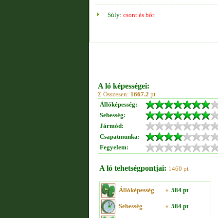
Súly:
csont és bőr
A ló képességei:
Σ Összesen:
1667.2
pt
Állóképesség:
Sebesség:
Jármód:
Csapatmunka:
Fegyelem:
A ló tehetségpontjai:
1460 pt
Állóképesség
»
584 pt
Sebesség
»
584 pt