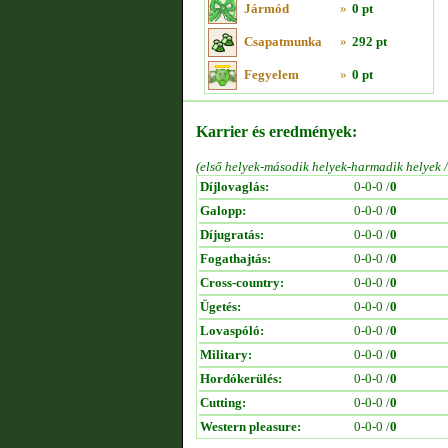
Jármód
»
0 pt
Csapatmunka
»
292 pt
Fegyelem
»
0 pt
Karrier és eredmények:
(első helyek-második helyek-harmadik helyek 
Díjlovaglás:
0-0-0 /
0
Galopp:
0-0-0 /
0
Díjugratás:
0-0-0 /
0
Fogathajtás:
0-0-0 /
0
Cross-country:
0-0-0 /
0
Ügetés:
0-0-0 /
0
Lovaspóló:
0-0-0 /
0
Military:
0-0-0 /
0
Hordókerülés:
0-0-0 /
0
Cutting:
0-0-0 /
0
Western pleasure:
0-0-0 /
0