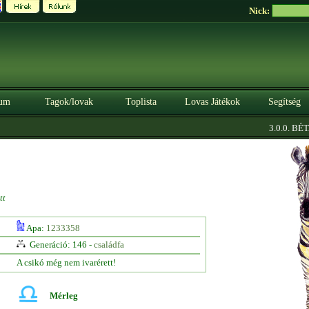
Nick:
um
Tagok/lovak
Toplista
Lovas Játékok
Segítség
|
3.0.0. BÉTA
tt
Apa:
1233358
Generáció: 146 -
családfa
A csikó még nem ivarérett!
Mérleg