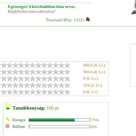
Egészséges! A közelmúltban látta orvos.
Képfeltöltés nincs aktiválva!
Tenyésztő ID-je: 12331
666.6 (4. Lv.)
666.6 (4. Lv.)
0 (0. Lv.)
334 (2. Lv.)
0 (0. Lv.)
Tanulékonyság:
100 pt
Energia:
75%
Küllem:
0%