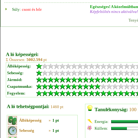
Egészséges! A közelmúltban 
Súly:
csont és bőr
Képfeltöltés nincs aktiválva!
Tenyé
A ló képességei:
Σ Összesen:
5002.594
pt
Állóképesség:
Sebesség:
Jármód:
Csapatmunka:
Fegyelem:
A ló tehetségpontjai:
1460 pt
Tanulékonyság:
100 
Állóképesség
»
1 pt
Energia:
Küllem:
Sebesség
»
1 pt