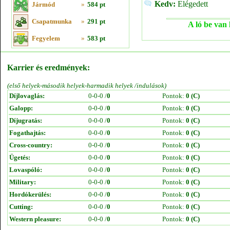
Kedv:
Elégedett
Jármód
»
584 pt
Csapatmunka
»
291 pt
A ló be van 
Fegyelem
»
583 pt
Karrier és eredmények:
(első helyek-második helyek-harmadik helyek /indulások)
Díjlovaglás:
0-0-0 /
0
Pontok:
0 (C)
Galopp:
0-0-0 /
0
Pontok:
0 (C)
Díjugratás:
0-0-0 /
0
Pontok:
0 (C)
Fogathajtás:
0-0-0 /
0
Pontok:
0 (C)
Cross-country:
0-0-0 /
0
Pontok:
0 (C)
Ügetés:
0-0-0 /
0
Pontok:
0 (C)
Lovaspóló:
0-0-0 /
0
Pontok:
0 (C)
Military:
0-0-0 /
0
Pontok:
0 (C)
Hordókerülés:
0-0-0 /
0
Pontok:
0 (C)
Cutting:
0-0-0 /
0
Pontok:
0 (C)
Western pleasure:
0-0-0 /
0
Pontok:
0 (C)