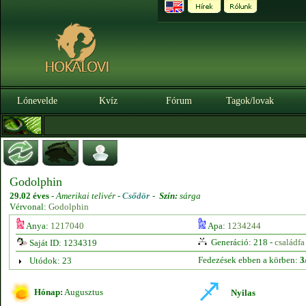
Lónevelde
Kvíz
Fórum
Tagok/lovak
Godolphin
29.02 éves
-
Amerikai telivér -
Csődör
-
Szín:
sárga
Vérvonal:
Godolphin
Anya:
1217040
Apa:
1234244
Generáció: 218 -
családfa
Saját ID: 1234319
Fedezések ebben a körben:
3
Utódok: 23
Hónap:
Augusztus
Nyilas