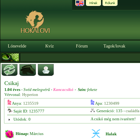
Lónevelde
Kvíz
Fórum
Tagok/lovak
Csikaj
1.04 éves
-
Svéd melegvérű -
Kancacsikó
-
Szín:
fekete
Vérvonal:
Hyperion
Anya:
1235519
Apa:
1230499
Generáció: 135 -
családfa
Saját ID: 1235777
A csikó még nem ivarérett!
Utódok: 0
Hónap:
Március
Halak