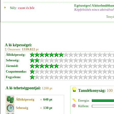
Egészséges! A közelmúltban 
Súly:
csont és bőr
Képfeltöltés nincs aktiválva!
Tenyé
A ló képességei:
Σ Összesen:
1339.822
pt
Állóképesség:
Sebesség:
Jármód:
Csapatmunka:
Fegyelem:
A ló tehetségpontjai:
1288 pt
Tanulékonyság:
100 
Állóképesség
»
640 pt
Energia:
Küllem:
Sebesség
»
130 pt