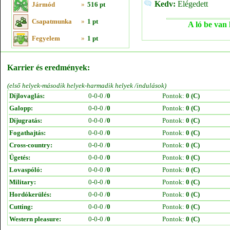
Kedv:
Elégedett
Jármód
»
516 pt
Csapatmunka
»
1 pt
A ló be van 
Fegyelem
»
1 pt
Karrier és eredmények:
(első helyek-második helyek-harmadik helyek /indulások)
Díjlovaglás:
0-0-0 /
0
Pontok:
0 (C)
Galopp:
0-0-0 /
0
Pontok:
0 (C)
Díjugratás:
0-0-0 /
0
Pontok:
0 (C)
Fogathajtás:
0-0-0 /
0
Pontok:
0 (C)
Cross-country:
0-0-0 /
0
Pontok:
0 (C)
Ügetés:
0-0-0 /
0
Pontok:
0 (C)
Lovaspóló:
0-0-0 /
0
Pontok:
0 (C)
Military:
0-0-0 /
0
Pontok:
0 (C)
Hordókerülés:
0-0-0 /
0
Pontok:
0 (C)
Cutting:
0-0-0 /
0
Pontok:
0 (C)
Western pleasure:
0-0-0 /
0
Pontok:
0 (C)