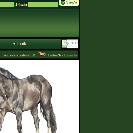
Jelszó:
Alkotók
zerezz kreditet itt!
Baba26
- Lassú körös edzőt keresek sürgősen!! -
13:23