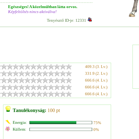
Egészséges! A közelmúltban látta orvos.
Képfeltöltés nincs aktiválva!
Tenyésztő ID-je: 12331
409.3 (3. Lv.)
331.9 (2. Lv.)
666.6 (4. Lv.)
666.6 (4. Lv.)
666.6 (4. Lv.)
Tanulékonyság:
100 pt
Energia:
75%
Küllem:
0%