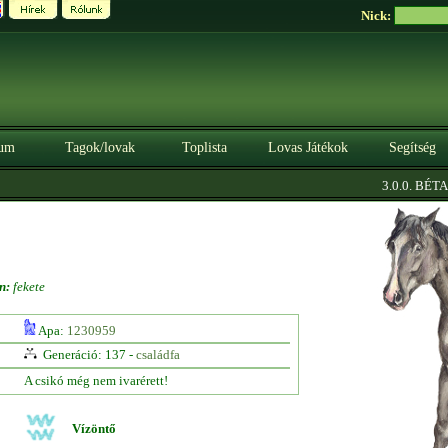
Nick:
um
Tagok/lovak
Toplista
Lovas Játékok
Segítség
|
3.0.0. BÉTA
S
n:
fekete
Apa:
1230959
Generáció: 137 -
családfa
A csikó még nem ivarérett!
Vízöntő