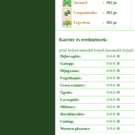
Jármód
»
302 pt
Csapatmunka
»
302 pt
Fegyelem
»
302 pt
Karrier és eredmények:
(első helyek-második helyek-harmadik helyek 
Díjlovaglás:
0-0-0 /
0
Galopp:
0-0-0 /
0
Díjugratás:
0-0-0 /
0
Fogathajtás:
0-0-0 /
0
Cross-country:
0-0-0 /
0
Ügetés:
0-0-0 /
0
Lovaspóló:
0-0-0 /
0
Military:
0-0-0 /
0
Hordókerülés:
0-0-0 /
0
Cutting:
0-0-0 /
0
Western pleasure:
0-0-0 /
0