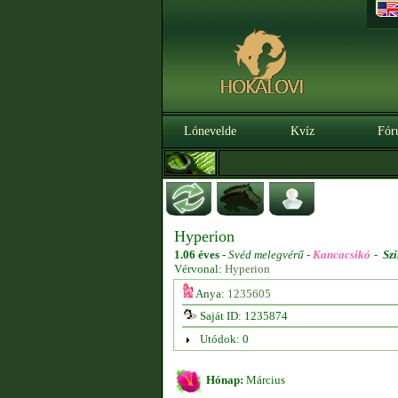
Lónevelde
Kvíz
Fór
Hyperion
1.06 éves
-
Svéd melegvérű -
Kancacsikó
-
Szí
Vérvonal:
Hyperion
Anya:
1235605
Saját ID: 1235874
Utódok: 0
Hónap:
Március