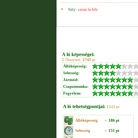
Súly:
csont és bőr
A ló képességei:
Σ Összesen:
2741
pt
Állóképesség:
Sebesség:
Jármód:
Csapatmunka:
Fegyelem:
A ló tehetségpontjai:
1243 pt
Állóképesség
»
186 pt
Sebesség
»
151 pt