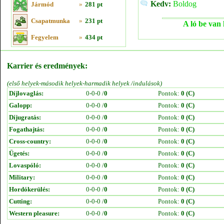
Kedv:
Boldog
Jármód
»
281 pt
Csapatmunka
»
231 pt
A ló be van 
Fegyelem
»
434 pt
Karrier és eredmények:
(első helyek-második helyek-harmadik helyek /indulások)
Díjlovaglás:
0-0-0 /
0
Pontok:
0 (C)
Galopp:
0-0-0 /
0
Pontok:
0 (C)
Díjugratás:
0-0-0 /
0
Pontok:
0 (C)
Fogathajtás:
0-0-0 /
0
Pontok:
0 (C)
Cross-country:
0-0-0 /
0
Pontok:
0 (C)
Ügetés:
0-0-0 /
0
Pontok:
0 (C)
Lovaspóló:
0-0-0 /
0
Pontok:
0 (C)
Military:
0-0-0 /
0
Pontok:
0 (C)
Hordókerülés:
0-0-0 /
0
Pontok:
0 (C)
Cutting:
0-0-0 /
0
Pontok:
0 (C)
Western pleasure:
0-0-0 /
0
Pontok:
0 (C)