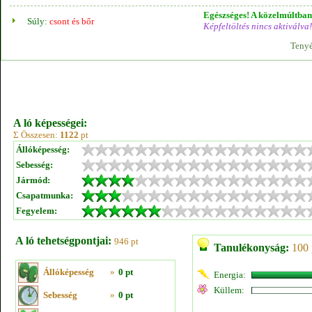
Egészséges! A közelmúltban 
Súly:
csont és bőr
Képfeltöltés nincs aktiválva!
Tenyé
A ló képességei:
Σ Összesen:
1122
pt
Állóképesség:
Sebesség:
Jármód:
Csapatmunka:
Fegyelem:
A ló tehetségpontjai:
946 pt
Tanulékonyság:
100 
Állóképesség
»
0 pt
Energia:
Küllem:
Sebesség
»
0 pt