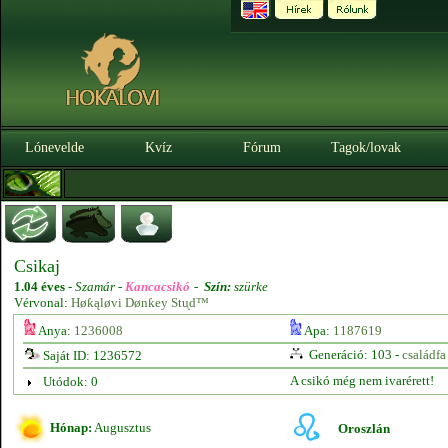
Lónevelde
Kvíz
Fórum
Tagok/lovak
Csikaj
1.04 éves
-
Szamár -
Kancacsikó
-
Szín:
szürke
Vérvonal:
Høƙąløvi Dønƙey Stᶙd™
Anya:
1236008
Apa:
1187619
Generáció: 103 -
családfa
Saját ID: 1236572
A csikó még nem ivarérett!
Utódok: 0
Hónap:
Augusztus
Oroszlán