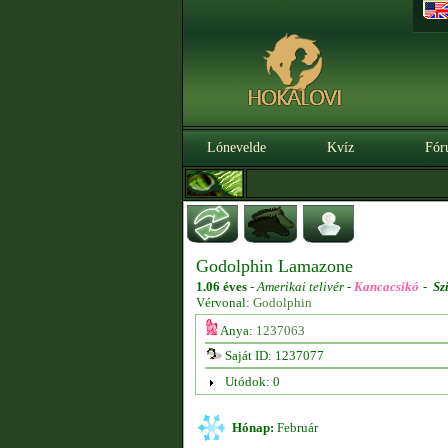
Lónevelde
Kvíz
Fór
Godolphin Lamazone
1.06 éves
-
Amerikai telivér -
Kancacsikó
-
Sz
Vérvonal:
Godolphin
Anya:
1237063
Saját ID: 1237077
Utódok: 0
Hónap:
Február