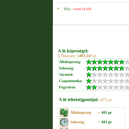
Súly:
csont és bőr
A ló képességei:
Σ Összesen:
1483.347
pt
Állóképesség:
Sebesség:
Jármód:
Csapatmunka:
Fegyelem:
A ló tehetségpontjai:
1072 pt
Állóképesség
»
481 pt
Sebesség
»
481 pt