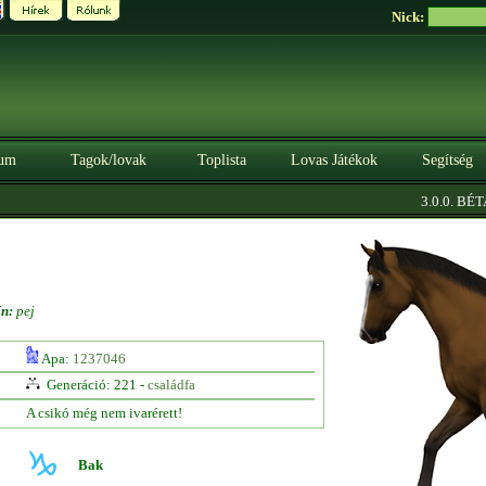
Nick:
um
Tagok/lovak
Toplista
Lovas Játékok
Segítség
|
3.0.0. BÉTA
ín:
pej
Apa:
1237046
Generáció: 221 -
családfa
A csikó még nem ivarérett!
Bak