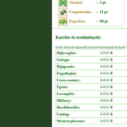
Jármód
»
1 pt
Csapatmunka
»
11 pt
Fegyelem
»
98 pt
Karrier és eredmények:
(első helyek-második helyek-harmadik helyek 
Díjlovaglás:
0-0-0 /
0
Galopp:
0-0-0 /
0
Díjugratás:
0-0-0 /
0
Fogathajtás:
0-0-0 /
0
Cross-country:
0-0-0 /
0
Ügetés:
0-0-0 /
0
Lovaspóló:
0-0-0 /
0
Military:
0-0-0 /
0
Hordókerülés:
0-0-0 /
0
Cutting:
0-0-0 /
0
Western pleasure:
0-0-0 /
0