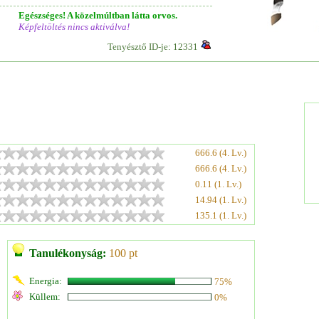
Egészséges! A közelmúltban látta orvos.
Képfeltöltés nincs aktiválva!
Tenyésztő ID-je: 12331
666.6 (4. Lv.)
666.6 (4. Lv.)
0.11 (1. Lv.)
14.94 (1. Lv.)
135.1 (1. Lv.)
Tanulékonyság:
100 pt
Energia:
75%
Küllem:
0%