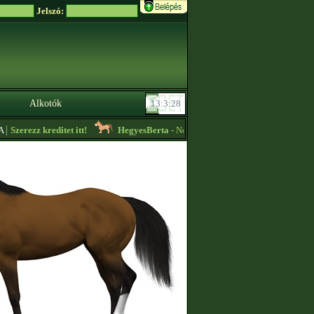
Jelszó:
Alkotók
Szerezz kreditet itt!
HegyesBerta
- Nézzétek meg az ,,Aktuális hirdetéseke