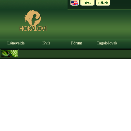
Lónevelde
Kvíz
Fórum
Tagok/lovak