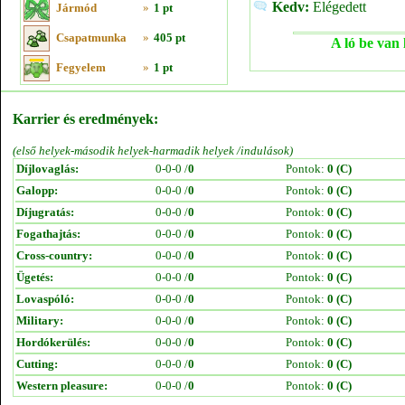
Kedv:
Elégedett
Jármód
»
1 pt
Csapatmunka
»
405 pt
A ló be van 
Fegyelem
»
1 pt
Karrier és eredmények:
(első helyek-második helyek-harmadik helyek /indulások)
Díjlovaglás:
0-0-0 /
0
Pontok:
0 (C)
Galopp:
0-0-0 /
0
Pontok:
0 (C)
Díjugratás:
0-0-0 /
0
Pontok:
0 (C)
Fogathajtás:
0-0-0 /
0
Pontok:
0 (C)
Cross-country:
0-0-0 /
0
Pontok:
0 (C)
Ügetés:
0-0-0 /
0
Pontok:
0 (C)
Lovaspóló:
0-0-0 /
0
Pontok:
0 (C)
Military:
0-0-0 /
0
Pontok:
0 (C)
Hordókerülés:
0-0-0 /
0
Pontok:
0 (C)
Cutting:
0-0-0 /
0
Pontok:
0 (C)
Western pleasure:
0-0-0 /
0
Pontok:
0 (C)