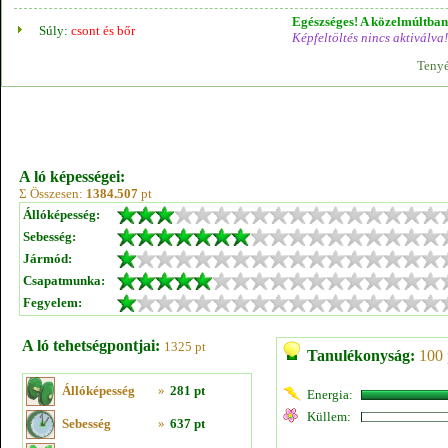
Egészséges! A közelmúltban 
Súly:
csont és bőr
Képfeltöltés nincs aktiválva!
Tenyé
A ló képességei:
Σ Összesen:
1384.507
pt
Állóképesség:
Sebesség:
Jármód:
Csapatmunka:
Fegyelem:
A ló tehetségpontjai:
1325 pt
Tanulékonyság:
100 
Állóképesség
»
281 pt
Energia:
Küllem:
Sebesség
»
637 pt