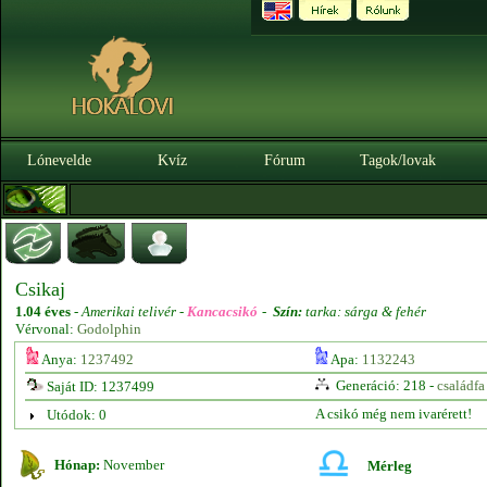
Lónevelde
Kvíz
Fórum
Tagok/lovak
Csikaj
1.04 éves
-
Amerikai telivér -
Kancacsikó
-
Szín:
tarka: sárga & fehér
Vérvonal:
Godolphin
Anya:
1237492
Apa:
1132243
Generáció: 218 -
családfa
Saját ID: 1237499
A csikó még nem ivarérett!
Utódok: 0
Hónap:
November
Mérleg