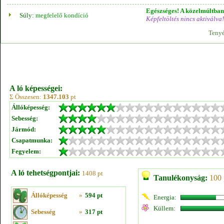
Egészséges! A közelmúltban 
Súly:
megfelelő kondíció
Képfeltöltés nincs aktiválva!
Tenyé
A ló képességei:
Σ Összesen:
1347.103
pt
Állóképesség:
Sebesség:
Jármód:
Csapatmunka:
Fegyelem:
A ló tehetségpontjai:
1408 pt
Tanulékonyság:
100 
Állóképesség
»
594 pt
Energia:
Küllem:
Sebesség
»
317 pt