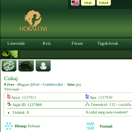
Lónevelde
Kvíz
Fórum
Tagok/lovak
Csikaj
0 éves
-
Magyar félvér -
Csődörcsikó
-
Szín:
pej
Vérvonal: -
Anya:
1237913
Apa:
1237936
Generáció: 112 -
családfa
Saját ID: 1237969
A csikó még nem ivarérett!
Utódok: 0
Hónap:
Február
Vízöntő