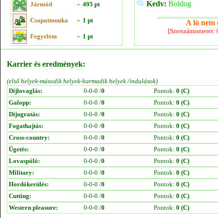
Kedv:
Boldog
Jármód
»
495 pt
Csapatmunka
»
1 pt
A ló nem e
[Szerszámismeret:
Fegyelem
»
1 pt
Karrier és eredmények:
(első helyek-második helyek-harmadik helyek /indulások)
Díjlovaglás:
0-0-0 /
0
Pontok:
0 (C)
Galopp:
0-0-0 /
0
Pontok:
0 (C)
Díjugratás:
0-0-0 /
0
Pontok:
0 (C)
Fogathajtás:
0-0-0 /
0
Pontok:
0 (C)
Cross-country:
0-0-0 /
0
Pontok:
0 (C)
Ügetés:
0-0-0 /
0
Pontok:
0 (C)
Lovaspóló:
0-0-0 /
0
Pontok:
0 (C)
Military:
0-0-0 /
0
Pontok:
0 (C)
Hordókerülés:
0-0-0 /
0
Pontok:
0 (C)
Cutting:
0-0-0 /
0
Pontok:
0 (C)
Western pleasure:
0-0-0 /
0
Pontok:
0 (C)