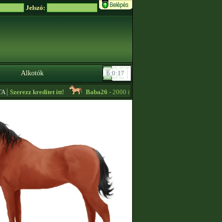
Jelszó:
Alkotók
|
Szerezz kreditet itt!
Baba26
- 2000 összpont feletti Shire méncsikó eladó!