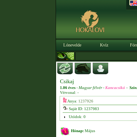
Lónevelde
Kvíz
Fór
Csikaj
1.06 éves
-
Magyar félvér -
Kancacsikó
-
Szín
Vérvonal: -
Anya:
1237926
Saját ID: 1237983
Utódok: 0
Hónap:
Május