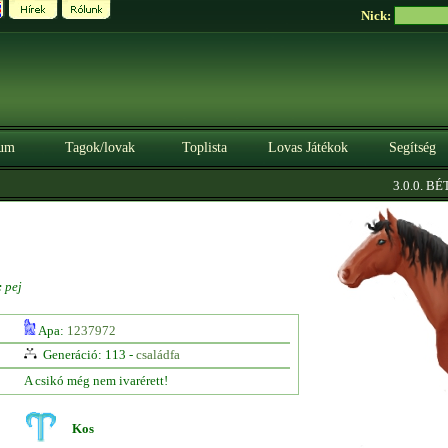
Nick:
um
Tagok/lovak
Toplista
Lovas Játékok
Segítség
3.0.0. BÉTA
:
pej
Apa:
1237972
Generáció: 113 -
családfa
A csikó még nem ivarérett!
Kos