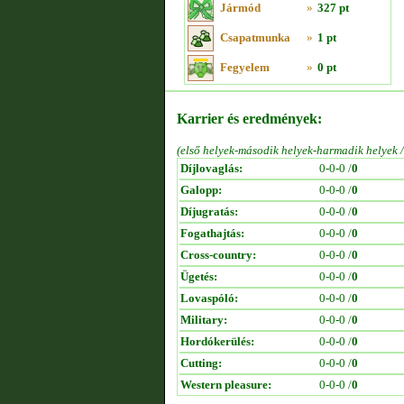
Jármód
»
327 pt
Csapatmunka
»
1 pt
Fegyelem
»
0 pt
Karrier és eredmények:
(első helyek-második helyek-harmadik helyek 
Díjlovaglás:
0-0-0 /
0
Galopp:
0-0-0 /
0
Díjugratás:
0-0-0 /
0
Fogathajtás:
0-0-0 /
0
Cross-country:
0-0-0 /
0
Ügetés:
0-0-0 /
0
Lovaspóló:
0-0-0 /
0
Military:
0-0-0 /
0
Hordókerülés:
0-0-0 /
0
Cutting:
0-0-0 /
0
Western pleasure:
0-0-0 /
0