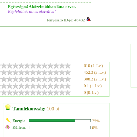
Egészséges! A közelmúltban látta orvos.
Képfeltöltés nincs aktiválva!
Tenyésztő ID-je: 46482
610 (4. Lv.)
452.3 (3. Lv.)
308.2 (2. Lv.)
0.1 (1. Lv.)
0 (0. Lv.)
Tanulékonyság:
100 pt
Energia:
75%
Küllem:
0%