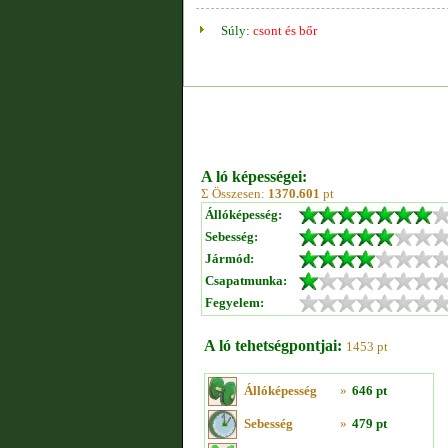
Súly:
csont és bőr
A ló képességei:
Σ Összesen:
1370.601
pt
Állóképesség:
Sebesség:
Jármód:
Csapatmunka:
Fegyelem:
A ló tehetségpontjai:
1453 pt
Állóképesség
»
646 pt
Sebesség
»
479 pt