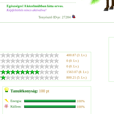
Egészséges! A közelmúltban látta orvos.
Képfeltöltés nincs aktiválva!
Tenyésztő ID-je: 27284
400.87 (3. Lv.)
0 (0. Lv.)
0 (0. Lv.)
1563.07 (8. Lv.)
800.21 (5. Lv.)
Tanulékonyság:
100 pt
Energia:
100%
Küllem:
100%