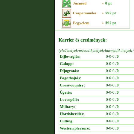
Jármód
»
0 pt
Csapatmunka
»
592 pt
Fegyelem
»
592 pt
Karrier és eredmények:
(első helyek-második helyek-harmadik helyek 
Díjlovaglás:
0-0-0 /
0
Galopp:
0-0-0 /
0
Díjugratás:
0-0-0 /
0
Fogathajtás:
0-0-0 /
0
Cross-country:
0-0-0 /
0
Ügetés:
0-0-0 /
0
Lovaspóló:
0-0-0 /
0
Military:
0-0-0 /
0
Hordókerülés:
0-0-0 /
0
Cutting:
0-0-0 /
0
Western pleasure:
0-0-0 /
0