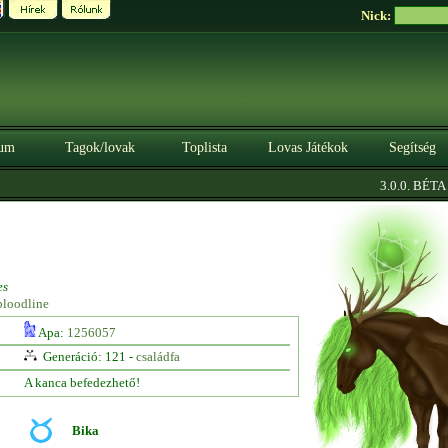
Nick:
um
Tagok/lovak
Toplista
Lovas Játékok
Segítség
|
3.0.0. BÉTA
Sz
es
bloodline
Apa:
1256057
Generáció: 121 -
családfa
A kanca befedezhető!
Bika