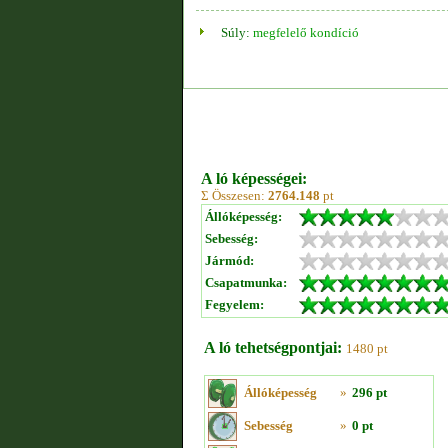
Súly:
megfelelő kondíció
A ló képességei:
Σ Összesen:
2764.148
pt
Állóképesség:
Sebesség:
Jármód:
Csapatmunka:
Fegyelem:
A ló tehetségpontjai:
1480 pt
Állóképesség
»
296 pt
Sebesség
»
0 pt