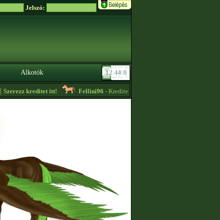
Jelszó:
Alkotók
erezz kreditet itt!
Fellini96
- Kreditet vennék + lassú körös edzést vállalok!