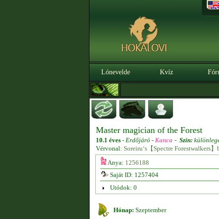
Lónevelde
Kvíz
Fór
Master magician of the Forest
10.1 éves
-
Erdőjáró -
Kanca
-
Szín:
különleg
Vérvonal:
Soreiru‘s【Spectre Forestwalkers】
Anya:
1256188
Saját ID: 1257404
Utódok: 0
Hónap:
Szeptember