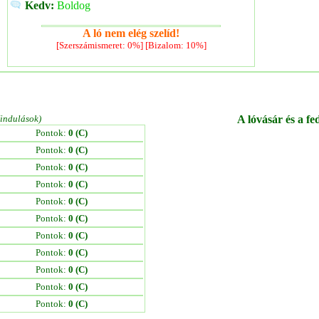
Kedv:
Boldog
A ló nem elég szelíd!
[Szerszámismeret: 0%] [Bizalom: 10%]
/indulások)
A lóvásár és a fe
Pontok:
0 (C)
Pontok:
0 (C)
Pontok:
0 (C)
Pontok:
0 (C)
Pontok:
0 (C)
Pontok:
0 (C)
Pontok:
0 (C)
Pontok:
0 (C)
Pontok:
0 (C)
Pontok:
0 (C)
Pontok:
0 (C)