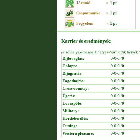
Jármód
»
1 pt
Csapatmunka
»
1 pt
Fegyelem
»
1 pt
Karrier és eredmények:
(első helyek-második helyek-harmadik helyek 
Díjlovaglás:
0-0-0 /
0
Galopp:
0-0-0 /
0
Díjugratás:
0-0-0 /
0
Fogathajtás:
0-0-0 /
0
Cross-country:
0-0-0 /
0
Ügetés:
0-0-0 /
0
Lovaspóló:
0-0-0 /
0
Military:
0-0-0 /
0
Hordókerülés:
0-0-0 /
0
Cutting:
0-0-0 /
0
Western pleasure:
0-0-0 /
0