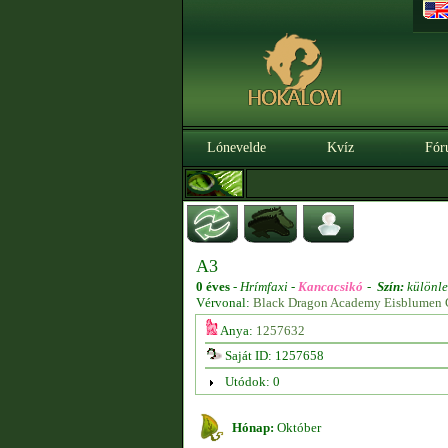
Lónevelde
Kvíz
Fór
A3
0 éves
-
Hrímfaxi -
Kancacsikó
-
Szín:
különle
Vérvonal:
Black Dragon Academy Eisblumen 
Anya:
1257632
Saját ID: 1257658
Utódok: 0
Hónap:
Október