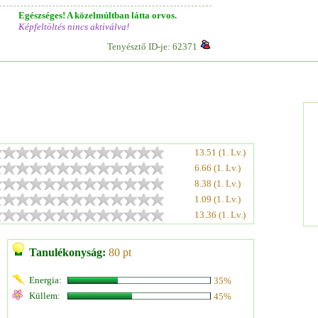
Egészséges! A közelmúltban látta orvos.
Képfeltöltés nincs aktiválva!
Tenyésztő ID-je: 62371
13.51 (1. Lv.)
6.66 (1. Lv.)
8.38 (1. Lv.)
1.09 (1. Lv.)
13.36 (1. Lv.)
Tanulékonyság:
80 pt
Energia:
35%
Küllem:
45%