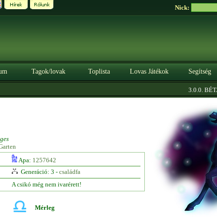
Nick:
um
Tagok/lovak
Toplista
Lovas Játékok
Segítség
|
3.0.0. BÉTA
ges
Garten
Apa:
1257642
Generáció: 3 -
családfa
A csikó még nem ivarérett!
Mérleg