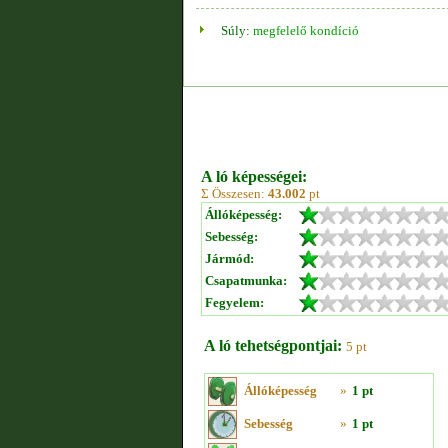
Súly:
megfelelő kondíció
A ló képességei:
Σ Összesen:
43.002
pt
Állóképesség:
Sebesség:
Jármód:
Csapatmunka:
Fegyelem:
A ló tehetségpontjai:
5 pt
Állóképesség
»
1 pt
Sebesség
»
1 pt