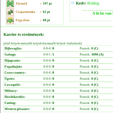
Kedv:
Boldog
Jármód
»
197 pt
Csapatmunka
»
62 pt
A ló be van 
Fegyelem
»
60 pt
Karrier és eredmények:
(első helyek-második helyek-harmadik helyek /indulások)
Díjlovaglás:
0-0-0 /
0
Pontok:
0 (C)
Galopp:
0-0-1 /
1
Pontok:
3096 (A)
Díjugratás:
0-0-0 /
0
Pontok:
0 (C)
Fogathajtás:
0-0-0 /
0
Pontok:
0 (C)
Cross-country:
0-0-0 /
0
Pontok:
0 (C)
Ügetés:
0-0-0 /
0
Pontok:
0 (C)
Lovaspóló:
0-0-0 /
0
Pontok:
0 (C)
Military:
0-0-0 /
0
Pontok:
0 (C)
Hordókerülés:
0-0-0 /
0
Pontok:
0 (C)
Cutting:
0-0-0 /
0
Pontok:
0 (C)
Western pleasure:
0-0-0 /
0
Pontok:
0 (C)