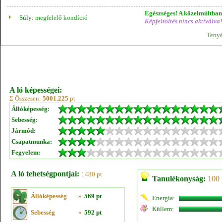
Egészséges! A közelmúltban 
Súly:
megfelelő kondíció
Képfeltöltés nincs aktiválva!
Tenyé
A ló képességei:
Σ Összesen:
5001.225
pt
Állóképesség:
Sebesség:
Jármód:
Csapatmunka:
Fegyelem:
A ló tehetségpontjai:
1480 pt
Tanulékonyság:
100 
Állóképesség
»
569 pt
Energia:
Küllem:
Sebesség
»
592 pt