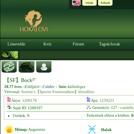
Lónevelde
Kvíz
Fórum
Tagok/lovak
【SF】Bock²⁷
28.77 éves
-
Erdőjáró -
Csődör
-
Szín:
különleges
Vérvonal:
Soreiru‘s【Spectre Forestwalkers】bloodline
Anya:
1260176
Apa:
1259221
Generáció: 127 -
családfa
Saját ID: 1260197
Fedezések ebben a körben:
0
Utódok: 9
Hónap:
Augusztus
Halak