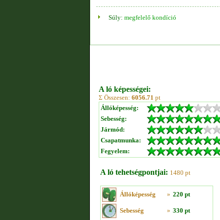
Súly:
megfelelő kondíció
A ló képességei:
Σ Összesen:
6056.71
pt
Állóképesség:
Sebesség:
Jármód:
Csapatmunka:
Fegyelem:
A ló tehetségpontjai:
1480 pt
Állóképesség
»
220 pt
Sebesség
»
330 pt