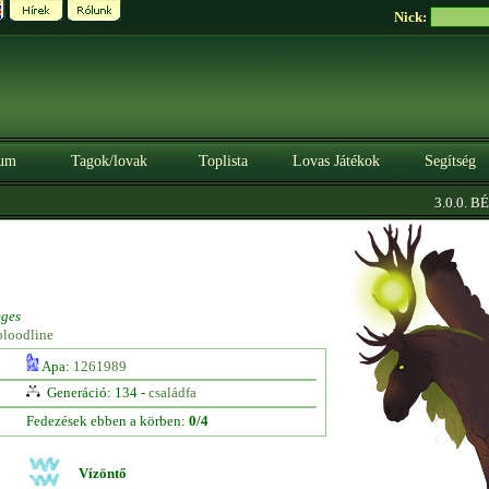
Nick:
um
Tagok/lovak
Toplista
Lovas Játékok
Segítség
3.0.0. BÉTA
eges
bloodline
Apa:
1261989
Generáció: 134 -
családfa
Fedezések ebben a körben:
0/4
Vízöntő