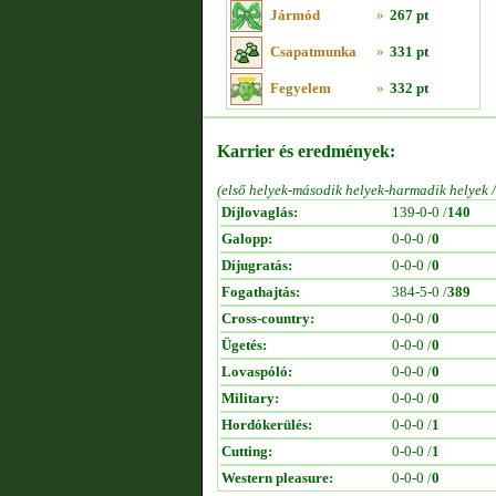
Jármód
»
267 pt
Csapatmunka
»
331 pt
Fegyelem
»
332 pt
Karrier és eredmények:
(első helyek-második helyek-harmadik helyek 
Díjlovaglás:
139-0-0 /
140
Galopp:
0-0-0 /
0
Díjugratás:
0-0-0 /
0
Fogathajtás:
384-5-0 /
389
Cross-country:
0-0-0 /
0
Ügetés:
0-0-0 /
0
Lovaspóló:
0-0-0 /
0
Military:
0-0-0 /
0
Hordókerülés:
0-0-0 /
1
Cutting:
0-0-0 /
1
Western pleasure:
0-0-0 /
0