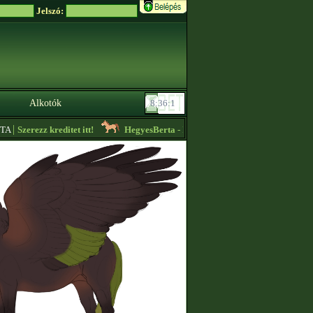
Jelszó:
Alkotók
|
Szerezz kreditet itt!
HegyesBerta
- Nézzétek meg az ,,Aktuális hirdetések