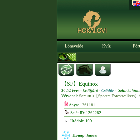
Lónevelde
Kvíz
Fór
【SF】Equinox
20.52 éves
-
Erdőjáró -
Csődör
-
Szín:
különl
Vérvonal:
Soreiru‘s【Spectre Forestwalkers】
Anya:
1261181
Saját ID: 1262282
Utódok: 100
Hónap:
Január