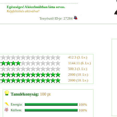
Egészséges! A közelmúltban látta orvos.
Képfeltöltés aktiválva!
Tenyésztő ID-je: 27284
412.3 (3. Lv.)
1144.11 (6. Lv.)
500.3 (3. Lv.)
2000 (10. Lv.)
2000 (10. Lv.)
Tanulékonyság:
100 pt
Energia:
100%
Küllem:
100%