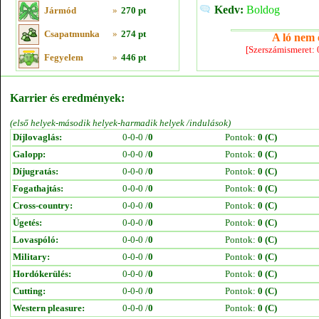
Kedv:
Boldog
Jármód
»
270 pt
Csapatmunka
»
274 pt
A ló nem e
[Szerszámismeret:
Fegyelem
»
446 pt
Karrier és eredmények:
(első helyek-második helyek-harmadik helyek /indulások)
Díjlovaglás:
0-0-0 /
0
Pontok:
0 (C)
Galopp:
0-0-0 /
0
Pontok:
0 (C)
Díjugratás:
0-0-0 /
0
Pontok:
0 (C)
Fogathajtás:
0-0-0 /
0
Pontok:
0 (C)
Cross-country:
0-0-0 /
0
Pontok:
0 (C)
Ügetés:
0-0-0 /
0
Pontok:
0 (C)
Lovaspóló:
0-0-0 /
0
Pontok:
0 (C)
Military:
0-0-0 /
0
Pontok:
0 (C)
Hordókerülés:
0-0-0 /
0
Pontok:
0 (C)
Cutting:
0-0-0 /
0
Pontok:
0 (C)
Western pleasure:
0-0-0 /
0
Pontok:
0 (C)