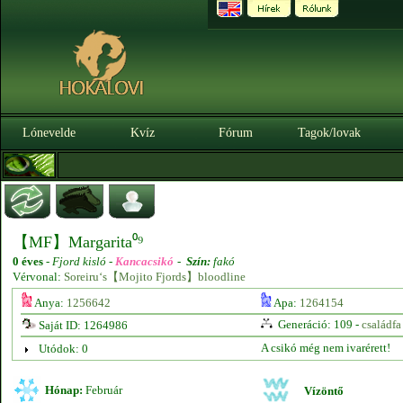
Lónevelde
Kvíz
Fórum
Tagok/lovak
【MF】Margarita⁰⁹
0 éves
-
Fjord kisló -
Kancacsikó
-
Szín:
fakó
Vérvonal:
Soreiru‘s【Mojito Fjords】bloodline
Anya:
1256642
Apa:
1264154
Generáció: 109 -
családfa
Saját ID: 1264986
A csikó még nem ivarérett!
Utódok: 0
Hónap:
Február
Vízöntő