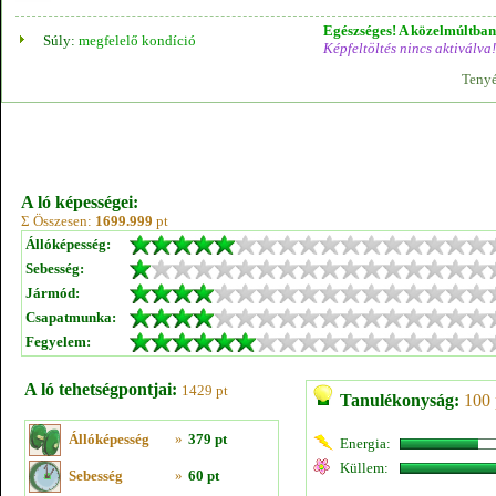
Egészséges! A közelmúltban 
Súly:
megfelelő kondíció
Képfeltöltés nincs aktiválva!
Tenyé
A ló képességei:
Σ Összesen:
1699.999
pt
Állóképesség:
Sebesség:
Jármód:
Csapatmunka:
Fegyelem:
A ló tehetségpontjai:
1429 pt
Tanulékonyság:
100 
Állóképesség
»
379 pt
Energia:
Küllem:
Sebesség
»
60 pt