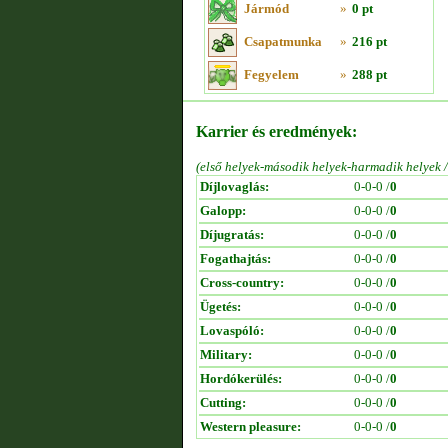
Jármód
»
0 pt
Csapatmunka
»
216 pt
Fegyelem
»
288 pt
Karrier és eredmények:
(első helyek-második helyek-harmadik helyek 
Díjlovaglás:
0-0-0 /
0
Galopp:
0-0-0 /
0
Díjugratás:
0-0-0 /
0
Fogathajtás:
0-0-0 /
0
Cross-country:
0-0-0 /
0
Ügetés:
0-0-0 /
0
Lovaspóló:
0-0-0 /
0
Military:
0-0-0 /
0
Hordókerülés:
0-0-0 /
0
Cutting:
0-0-0 /
0
Western pleasure:
0-0-0 /
0