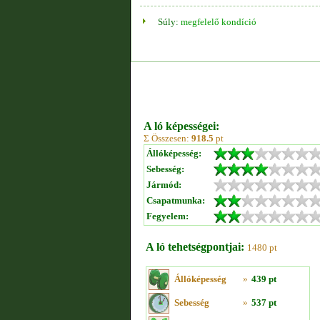
Súly:
megfelelő kondíció
A ló képességei:
Σ Összesen:
918.5
pt
Állóképesség:
Sebesség:
Jármód:
Csapatmunka:
Fegyelem:
A ló tehetségpontjai:
1480 pt
Állóképesség
»
439 pt
Sebesség
»
537 pt