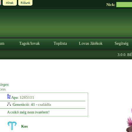
Nick:
um
Tagok/lovak
Toplista
Lovas Játékok
Segítség
3.0.0. BÉT
leges
cers
Apa:
1265111
Generáció: 41 -
családfa
A csikó még nem ivarérett!
Kos