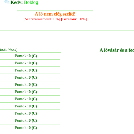
Kedv:
Boldog
A ló nem elég szelíd!
[Szerszámismeret: 0%] [Bizalom: 10%]
/indulások)
A lóvásár és a fe
Pontok:
0 (C)
Pontok:
0 (C)
Pontok:
0 (C)
Pontok:
0 (C)
Pontok:
0 (C)
Pontok:
0 (C)
Pontok:
0 (C)
Pontok:
0 (C)
Pontok:
0 (C)
Pontok:
0 (C)
Pontok:
0 (C)