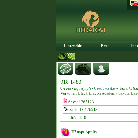
Lónevelde
Kvíz
Fór
918 1480
0 éves
-
Equisylph -
Csődörcsikó
-
Szín:
külön
Vérvonal:
Black Dragon Academy Sakura Dan
Anya:
1265123
Saját ID: 1265130
Utódok: 0
Hónap:
Április