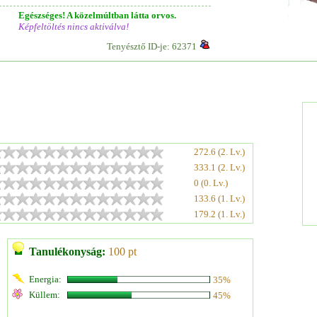
Egészséges! A közelmúltban látta orvos.
Képfeltöltés nincs aktiválva!
Tenyésztő ID-je: 62371
272.6 (2. Lv.)
333.1 (2. Lv.)
0 (0. Lv.)
133.6 (1. Lv.)
179.2 (1. Lv.)
Tanulékonyság:
100 pt
Energia:
35%
Küllem:
45%