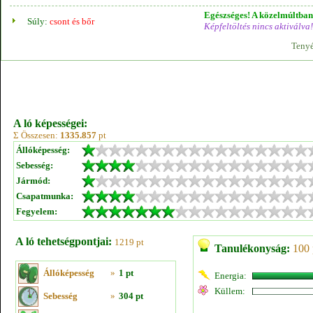
Egészséges! A közelmúltban 
Súly:
csont és bőr
Képfeltöltés nincs aktiválva!
Tenyé
A ló képességei:
Σ Összesen:
1335.857
pt
Állóképesség:
Sebesség:
Jármód:
Csapatmunka:
Fegyelem:
A ló tehetségpontjai:
1219 pt
Tanulékonyság:
100 
Állóképesség
»
1 pt
Energia:
Küllem:
Sebesség
»
304 pt