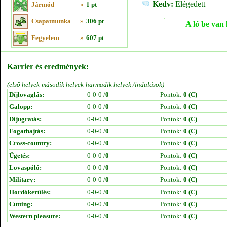
Kedv:
Elégedett
Jármód
»
1 pt
Csapatmunka
»
306 pt
A ló be van 
Fegyelem
»
607 pt
Karrier és eredmények:
(első helyek-második helyek-harmadik helyek /indulások)
Díjlovaglás:
0-0-0 /
0
Pontok:
0 (C)
Galopp:
0-0-0 /
0
Pontok:
0 (C)
Díjugratás:
0-0-0 /
0
Pontok:
0 (C)
Fogathajtás:
0-0-0 /
0
Pontok:
0 (C)
Cross-country:
0-0-0 /
0
Pontok:
0 (C)
Ügetés:
0-0-0 /
0
Pontok:
0 (C)
Lovaspóló:
0-0-0 /
0
Pontok:
0 (C)
Military:
0-0-0 /
0
Pontok:
0 (C)
Hordókerülés:
0-0-0 /
0
Pontok:
0 (C)
Cutting:
0-0-0 /
0
Pontok:
0 (C)
Western pleasure:
0-0-0 /
0
Pontok:
0 (C)