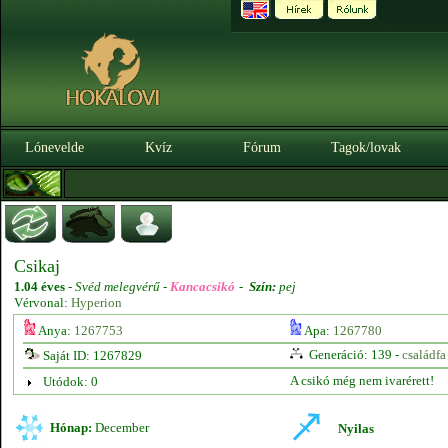
Lónevelde
Kvíz
Fórum
Tagok/lovak
Csikaj
1.04 éves
-
Svéd melegvérű -
Kancacsikó
-
Szín:
pej
Vérvonal:
Hyperion
Anya:
1267753
Apa:
1267780
Generáció: 139 -
családfa
Saját ID: 1267829
A csikó még nem ivarérett!
Utódok: 0
Hónap:
December
Nyilas