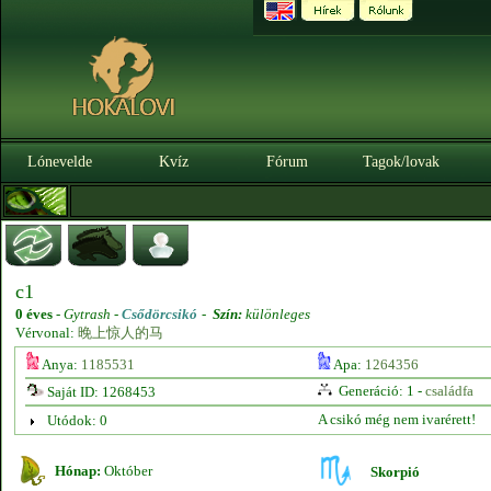
Lónevelde
Kvíz
Fórum
Tagok/lovak
c1
0 éves
-
Gytrash -
Csődörcsikó
-
Szín:
különleges
Vérvonal:
晚上惊人的马
Anya:
1185531
Apa:
1264356
Generáció: 1 -
családfa
Saját ID: 1268453
A csikó még nem ivarérett!
Utódok: 0
Hónap:
Október
Skorpió