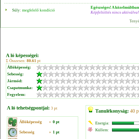
Egészséges! A közelmúltban 
Súly:
megfelelő kondíció
Képfeltöltés nincs aktiválva!
Tenyé
A ló képességei:
Σ Összesen:
80.61
pt
Állóképesség:
Sebesség:
Jármód:
Csapatmunka:
Fegyelem:
A ló tehetségpontjai:
3 pt
Tanulékonyság:
40 p
Állóképesség
»
0 pt
Energia:
Küllem:
Sebesség
»
1 pt