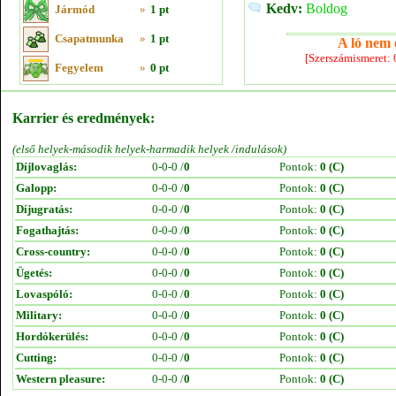
Kedv:
Boldog
Jármód
»
1 pt
Csapatmunka
»
1 pt
A ló nem e
[Szerszámismeret:
Fegyelem
»
0 pt
Karrier és eredmények:
(első helyek-második helyek-harmadik helyek /indulások)
Díjlovaglás:
0-0-0 /
0
Pontok:
0 (C)
Galopp:
0-0-0 /
0
Pontok:
0 (C)
Díjugratás:
0-0-0 /
0
Pontok:
0 (C)
Fogathajtás:
0-0-0 /
0
Pontok:
0 (C)
Cross-country:
0-0-0 /
0
Pontok:
0 (C)
Ügetés:
0-0-0 /
0
Pontok:
0 (C)
Lovaspóló:
0-0-0 /
0
Pontok:
0 (C)
Military:
0-0-0 /
0
Pontok:
0 (C)
Hordókerülés:
0-0-0 /
0
Pontok:
0 (C)
Cutting:
0-0-0 /
0
Pontok:
0 (C)
Western pleasure:
0-0-0 /
0
Pontok:
0 (C)