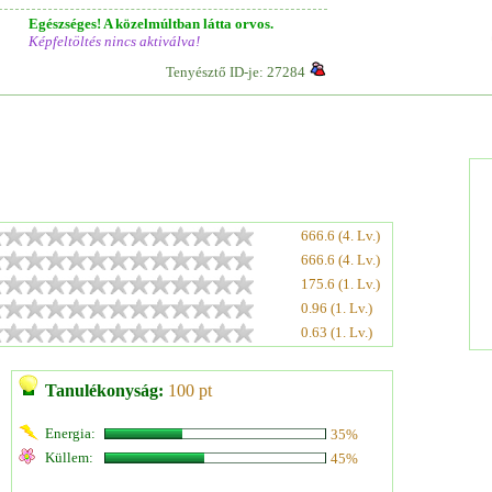
Egészséges! A közelmúltban látta orvos.
Képfeltöltés nincs aktiválva!
Tenyésztő ID-je: 27284
666.6 (4. Lv.)
666.6 (4. Lv.)
175.6 (1. Lv.)
0.96 (1. Lv.)
0.63 (1. Lv.)
Tanulékonyság:
100 pt
Energia:
35%
Küllem:
45%