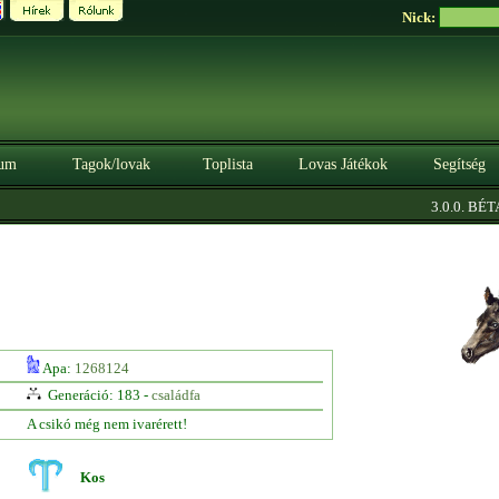
Nick:
um
Tagok/lovak
Toplista
Lovas Játékok
Segítség
|
3.0.0. BÉTA
Apa:
1268124
Generáció: 183 -
családfa
A csikó még nem ivarérett!
Kos