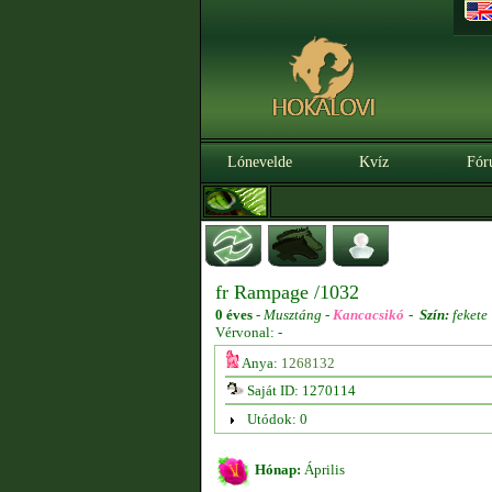
Lónevelde
Kvíz
Fór
fr Rampage /1032
0 éves
-
Musztáng -
Kancacsikó
-
Szín:
fekete
Vérvonal: -
Anya:
1268132
Saját ID: 1270114
Utódok: 0
Hónap:
Április