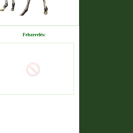
Felszerelés: