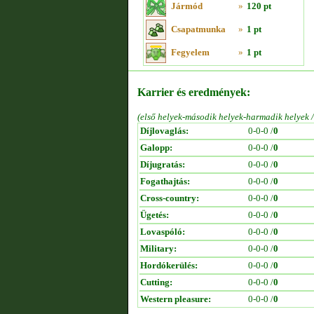
Jármód
»
120 pt
Csapatmunka
»
1 pt
Fegyelem
»
1 pt
Karrier és eredmények:
(első helyek-második helyek-harmadik helyek 
Díjlovaglás:
0-0-0 /
0
Galopp:
0-0-0 /
0
Díjugratás:
0-0-0 /
0
Fogathajtás:
0-0-0 /
0
Cross-country:
0-0-0 /
0
Ügetés:
0-0-0 /
0
Lovaspóló:
0-0-0 /
0
Military:
0-0-0 /
0
Hordókerülés:
0-0-0 /
0
Cutting:
0-0-0 /
0
Western pleasure:
0-0-0 /
0