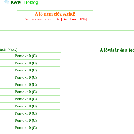
Kedv:
Boldog
A ló nem elég szelíd!
[Szerszámismeret: 0%] [Bizalom: 10%]
/indulások)
A lóvásár és a fe
Pontok:
0 (C)
Pontok:
0 (C)
Pontok:
0 (C)
Pontok:
0 (C)
Pontok:
0 (C)
Pontok:
0 (C)
Pontok:
0 (C)
Pontok:
0 (C)
Pontok:
0 (C)
Pontok:
0 (C)
Pontok:
0 (C)