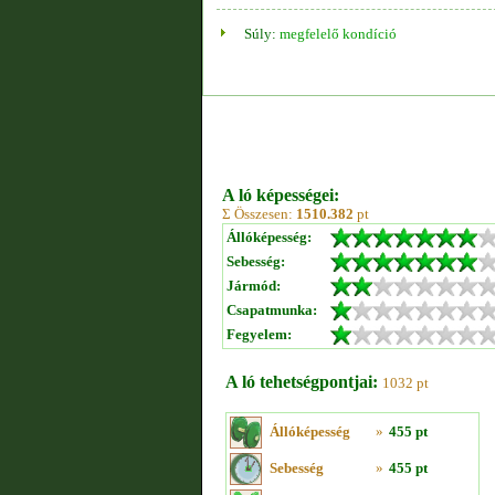
Súly:
megfelelő kondíció
A ló képességei:
Σ Összesen:
1510.382
pt
Állóképesség:
Sebesség:
Jármód:
Csapatmunka:
Fegyelem:
A ló tehetségpontjai:
1032 pt
Állóképesség
»
455 pt
Sebesség
»
455 pt