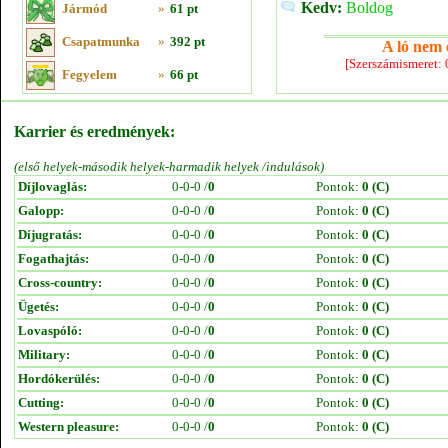
Kedv:
Boldog
Jármód
»
61 pt
Csapatmunka
»
392 pt
A ló nem e
[Szerszámismeret:
Fegyelem
»
66 pt
Karrier és eredmények:
(első helyek-második helyek-harmadik helyek /indulások)
Díjlovaglás:
0-0-0 /
0
Pontok:
0 (C)
Galopp:
0-0-0 /
0
Pontok:
0 (C)
Díjugratás:
0-0-0 /
0
Pontok:
0 (C)
Fogathajtás:
0-0-0 /
0
Pontok:
0 (C)
Cross-country:
0-0-0 /
0
Pontok:
0 (C)
Ügetés:
0-0-0 /
0
Pontok:
0 (C)
Lovaspóló:
0-0-0 /
0
Pontok:
0 (C)
Military:
0-0-0 /
0
Pontok:
0 (C)
Hordókerülés:
0-0-0 /
0
Pontok:
0 (C)
Cutting:
0-0-0 /
0
Pontok:
0 (C)
Western pleasure:
0-0-0 /
0
Pontok:
0 (C)