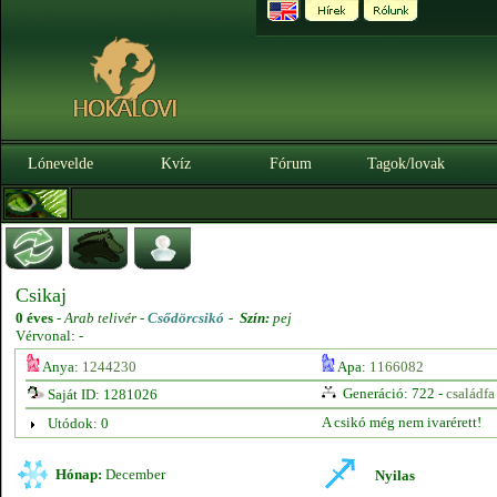
Lónevelde
Kvíz
Fórum
Tagok/lovak
Csikaj
0 éves
-
Arab telivér -
Csődörcsikó
-
Szín:
pej
Vérvonal: -
Anya:
1244230
Apa:
1166082
Generáció: 722 -
családfa
Saját ID: 1281026
A csikó még nem ivarérett!
Utódok: 0
Hónap:
December
Nyilas