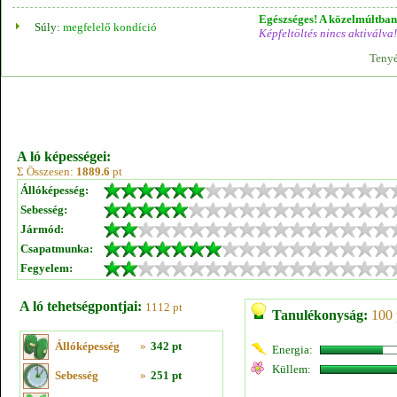
Egészséges! A közelmúltban 
Súly:
megfelelő kondíció
Képfeltöltés nincs aktiválva!
Tenyé
A ló képességei:
Σ Összesen:
1889.6
pt
Állóképesség:
Sebesség:
Jármód:
Csapatmunka:
Fegyelem:
A ló tehetségpontjai:
1112 pt
Tanulékonyság:
100 
Állóképesség
»
342 pt
Energia:
Küllem:
Sebesség
»
251 pt