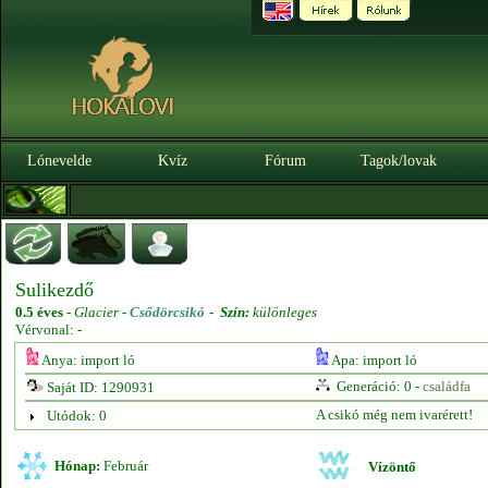
Lónevelde
Kvíz
Fórum
Tagok/lovak
Sulikezdő
0.5 éves
-
Glacier -
Csődörcsikó
-
Szín:
különleges
Vérvonal: -
Anya: import ló
Apa: import ló
Generáció: 0 -
családfa
Saját ID: 1290931
A csikó még nem ivarérett!
Utódok: 0
Hónap:
Február
Vízöntő