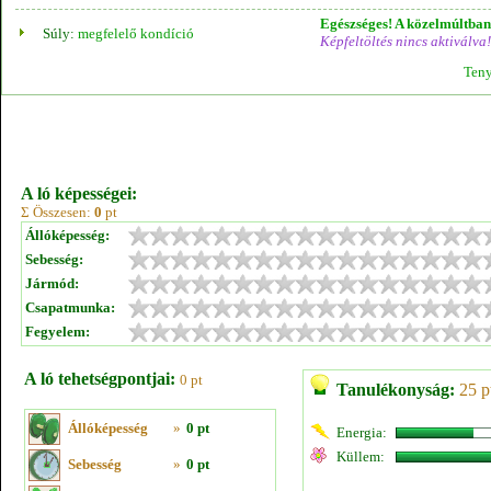
Egészséges! A közelmúltban 
Súly:
megfelelő kondíció
Képfeltöltés nincs aktiválva!
Teny
A ló képességei:
Σ Összesen:
0
pt
Állóképesség:
Sebesség:
Jármód:
Csapatmunka:
Fegyelem:
A ló tehetségpontjai:
0 pt
Tanulékonyság:
25 p
Állóképesség
»
0 pt
Energia:
Küllem:
Sebesség
»
0 pt