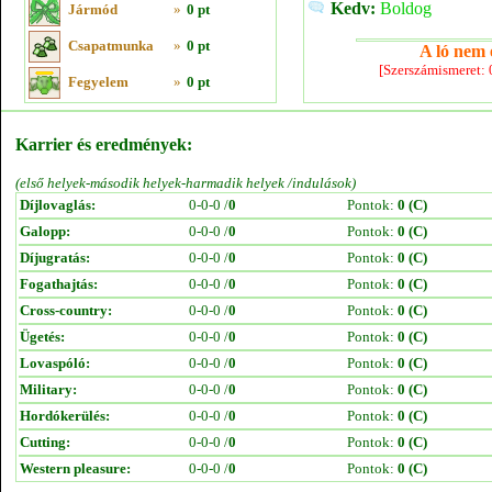
Kedv:
Boldog
Jármód
»
0 pt
Csapatmunka
»
0 pt
A ló nem e
[Szerszámismeret:
Fegyelem
»
0 pt
Karrier és eredmények:
(első helyek-második helyek-harmadik helyek /indulások)
Díjlovaglás:
0-0-0 /
0
Pontok:
0 (C)
Galopp:
0-0-0 /
0
Pontok:
0 (C)
Díjugratás:
0-0-0 /
0
Pontok:
0 (C)
Fogathajtás:
0-0-0 /
0
Pontok:
0 (C)
Cross-country:
0-0-0 /
0
Pontok:
0 (C)
Ügetés:
0-0-0 /
0
Pontok:
0 (C)
Lovaspóló:
0-0-0 /
0
Pontok:
0 (C)
Military:
0-0-0 /
0
Pontok:
0 (C)
Hordókerülés:
0-0-0 /
0
Pontok:
0 (C)
Cutting:
0-0-0 /
0
Pontok:
0 (C)
Western pleasure:
0-0-0 /
0
Pontok:
0 (C)