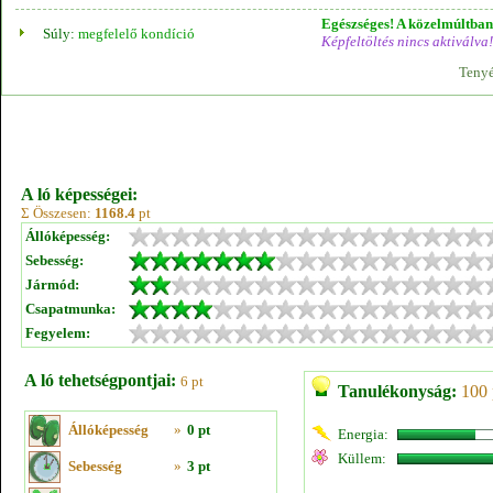
Egészséges! A közelmúltban 
Súly:
megfelelő kondíció
Képfeltöltés nincs aktiválva!
Tenyé
A ló képességei:
Σ Összesen:
1168.4
pt
Állóképesség:
Sebesség:
Jármód:
Csapatmunka:
Fegyelem:
A ló tehetségpontjai:
6 pt
Tanulékonyság:
100 
Állóképesség
»
0 pt
Energia:
Küllem:
Sebesség
»
3 pt