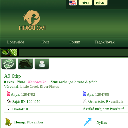
Lónevelde
Kvíz
Fórum
Tagok/lovak
A9 6thp
0 éves
-
Pinto -
Kancacsikó
-
Szín:
tarka: palomino & fehér
Vérvonal:
Little Creek River Pintos
Anya:
1294792
Apa:
1294798
Generáció: 9 -
családfa
Saját ID: 1294970
A csikó még nem ivarérett!
Utódok: 0
Hónap:
November
Nyilas