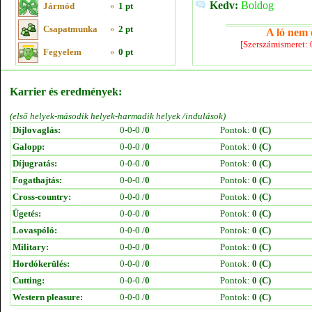
Kedv:
Boldog
Jármód
»
1 pt
Csapatmunka
»
2 pt
A ló nem e
[Szerszámismeret:
Fegyelem
»
0 pt
Karrier és eredmények:
(első helyek-második helyek-harmadik helyek /indulások)
Díjlovaglás:
0-0-0 /
0
Pontok:
0 (C)
Galopp:
0-0-0 /
0
Pontok:
0 (C)
Díjugratás:
0-0-0 /
0
Pontok:
0 (C)
Fogathajtás:
0-0-0 /
0
Pontok:
0 (C)
Cross-country:
0-0-0 /
0
Pontok:
0 (C)
Ügetés:
0-0-0 /
0
Pontok:
0 (C)
Lovaspóló:
0-0-0 /
0
Pontok:
0 (C)
Military:
0-0-0 /
0
Pontok:
0 (C)
Hordókerülés:
0-0-0 /
0
Pontok:
0 (C)
Cutting:
0-0-0 /
0
Pontok:
0 (C)
Western pleasure:
0-0-0 /
0
Pontok:
0 (C)