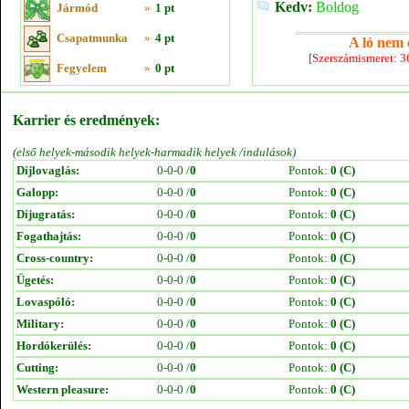
Kedv:
Boldog
Jármód
»
1 pt
Csapatmunka
»
4 pt
A ló nem e
[Szerszámismeret: 
Fegyelem
»
0 pt
Karrier és eredmények:
(első helyek-második helyek-harmadik helyek /indulások)
Díjlovaglás:
0-0-0 /
0
Pontok:
0 (C)
Galopp:
0-0-0 /
0
Pontok:
0 (C)
Díjugratás:
0-0-0 /
0
Pontok:
0 (C)
Fogathajtás:
0-0-0 /
0
Pontok:
0 (C)
Cross-country:
0-0-0 /
0
Pontok:
0 (C)
Ügetés:
0-0-0 /
0
Pontok:
0 (C)
Lovaspóló:
0-0-0 /
0
Pontok:
0 (C)
Military:
0-0-0 /
0
Pontok:
0 (C)
Hordókerülés:
0-0-0 /
0
Pontok:
0 (C)
Cutting:
0-0-0 /
0
Pontok:
0 (C)
Western pleasure:
0-0-0 /
0
Pontok:
0 (C)