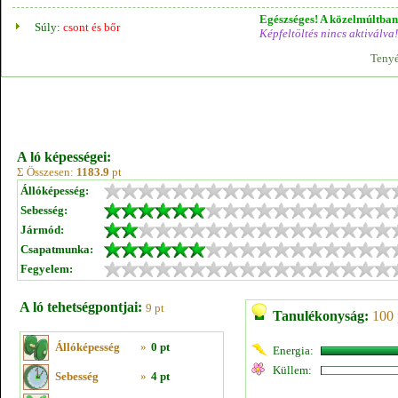
Egészséges! A közelmúltban 
Súly:
csont és bőr
Képfeltöltés nincs aktiválva!
Tenyé
A ló képességei:
Σ Összesen:
1183.9
pt
Állóképesség:
Sebesség:
Jármód:
Csapatmunka:
Fegyelem:
A ló tehetségpontjai:
9 pt
Tanulékonyság:
100 
Állóképesség
»
0 pt
Energia:
Küllem:
Sebesség
»
4 pt