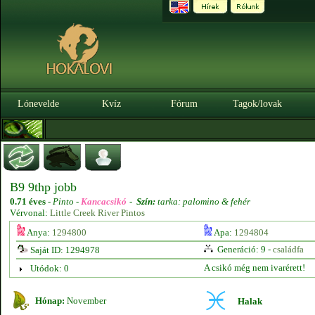
Lónevelde
Kvíz
Fórum
Tagok/lovak
B9 9thp jobb
0.71 éves
-
Pinto -
Kancacsikó
-
Szín:
tarka: palomino & fehér
Vérvonal:
Little Creek River Pintos
Anya:
1294800
Apa:
1294804
Generáció: 9 -
családfa
Saját ID: 1294978
A csikó még nem ivarérett!
Utódok: 0
Hónap:
November
Halak