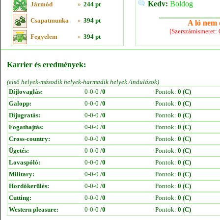
Kedv:
Boldog
Jármód
»
244 pt
Csapatmunka
»
394 pt
A ló nem e
[Szerszámismeret:
Fegyelem
»
394 pt
Karrier és eredmények:
(első helyek-második helyek-harmadik helyek /indulások)
Díjlovaglás:
0-0-0 /
0
Pontok:
0 (C)
Galopp:
0-0-0 /
0
Pontok:
0 (C)
Díjugratás:
0-0-0 /
0
Pontok:
0 (C)
Fogathajtás:
0-0-0 /
0
Pontok:
0 (C)
Cross-country:
0-0-0 /
0
Pontok:
0 (C)
Ügetés:
0-0-0 /
0
Pontok:
0 (C)
Lovaspóló:
0-0-0 /
0
Pontok:
0 (C)
Military:
0-0-0 /
0
Pontok:
0 (C)
Hordókerülés:
0-0-0 /
0
Pontok:
0 (C)
Cutting:
0-0-0 /
0
Pontok:
0 (C)
Western pleasure:
0-0-0 /
0
Pontok:
0 (C)