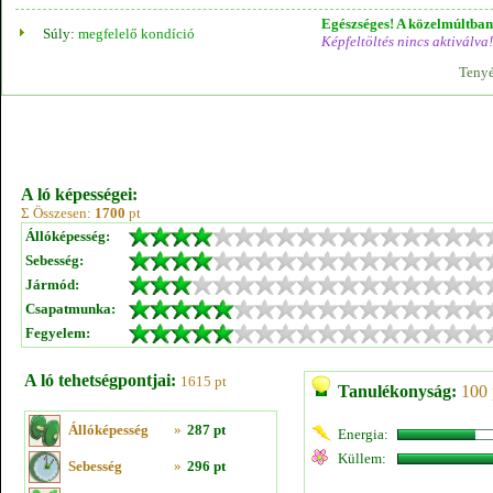
Egészséges! A közelmúltban 
Súly:
megfelelő kondíció
Képfeltöltés nincs aktiválva!
Tenyé
A ló képességei:
Σ Összesen:
1700
pt
Állóképesség:
Sebesség:
Jármód:
Csapatmunka:
Fegyelem:
A ló tehetségpontjai:
1615 pt
Tanulékonyság:
100 
Állóképesség
»
287 pt
Energia:
Küllem:
Sebesség
»
296 pt