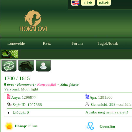
Lónevelde
Kvíz
Fórum
Tagok/lovak
1700 / 1615
0 éves
-
Hannoveri -
Kancacsikó
-
Szín:
fekete
Vérvonal:
Moonlight
Anya:
1296877
Apa:
1291506
Generáció: 298 -
családfa
Saját ID: 1297866
A csikó még nem ivarérett!
Utódok: 0
Hónap:
Július
Oroszlán