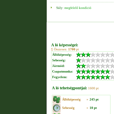
Súly:
megfelelő kondíció
A ló képességei:
Σ Összesen:
1700
pt
Állóképesség:
Sebesség:
Jármód:
Csapatmunka:
Fegyelem:
A ló tehetségpontjai:
1600 pt
Állóképesség
»
245 pt
Sebesség
»
10 pt