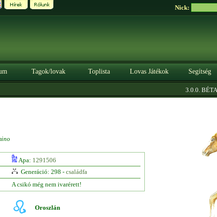
Nick:
um
Tagok/lovak
Toplista
Lovas Játékok
Segítség
|
3.0.0. BÉTA
S
mino
Apa:
1291506
Generáció: 298 -
családfa
A csikó még nem ivarérett!
Oroszlán