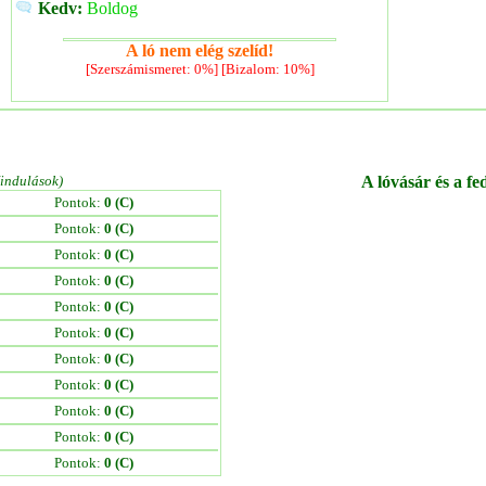
Kedv:
Boldog
A ló nem elég szelíd!
[Szerszámismeret: 0%] [Bizalom: 10%]
/indulások)
A lóvásár és a fe
Pontok:
0 (C)
Pontok:
0 (C)
Pontok:
0 (C)
Pontok:
0 (C)
Pontok:
0 (C)
Pontok:
0 (C)
Pontok:
0 (C)
Pontok:
0 (C)
Pontok:
0 (C)
Pontok:
0 (C)
Pontok:
0 (C)