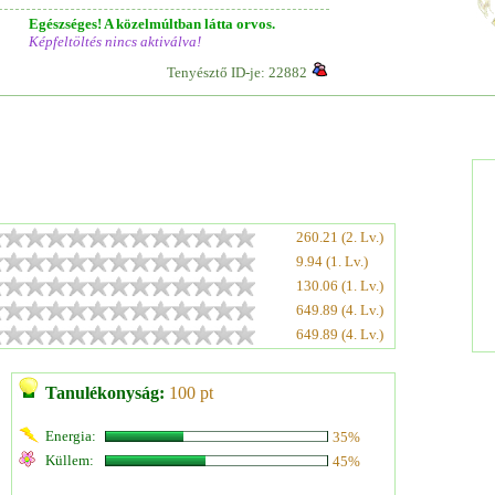
Egészséges! A közelmúltban látta orvos.
Képfeltöltés nincs aktiválva!
Tenyésztő ID-je: 22882
260.21 (2. Lv.)
9.94 (1. Lv.)
130.06 (1. Lv.)
649.89 (4. Lv.)
649.89 (4. Lv.)
Tanulékonyság:
100 pt
Energia:
35%
Küllem:
45%