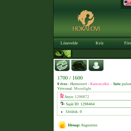
Lónevelde
Kvíz
Fór
1700 / 1600
0 éves
-
Hannoveri -
Kancacsikó
-
Szín:
palo
Vérvonal:
Moonlight
Anya:
1296872
Saját ID: 1298464
Utódok: 0
Hónap:
Augusztus