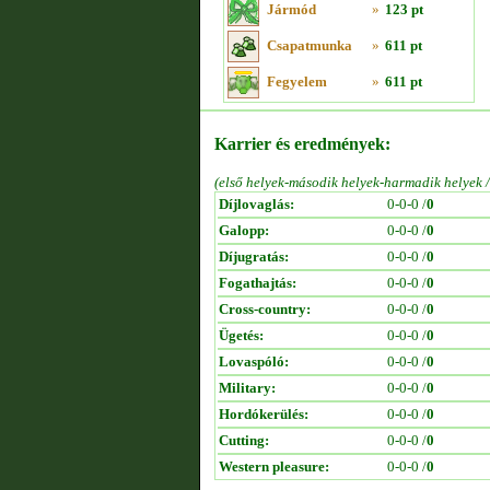
Jármód
»
123 pt
Csapatmunka
»
611 pt
Fegyelem
»
611 pt
Karrier és eredmények:
(első helyek-második helyek-harmadik helyek 
Díjlovaglás:
0-0-0 /
0
Galopp:
0-0-0 /
0
Díjugratás:
0-0-0 /
0
Fogathajtás:
0-0-0 /
0
Cross-country:
0-0-0 /
0
Ügetés:
0-0-0 /
0
Lovaspóló:
0-0-0 /
0
Military:
0-0-0 /
0
Hordókerülés:
0-0-0 /
0
Cutting:
0-0-0 /
0
Western pleasure:
0-0-0 /
0