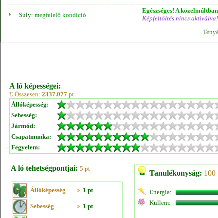
Egészséges! A közelmúltban 
Súly:
megfelelő kondíció
Képfeltöltés nincs aktiválva!
Tenyé
A ló képességei:
Σ Összesen:
2337.077
pt
Állóképesség:
Sebesség:
Jármód:
Csapatmunka:
Fegyelem:
A ló tehetségpontjai:
5 pt
Tanulékonyság:
100 
Állóképesség
»
1 pt
Energia:
Küllem:
Sebesség
»
1 pt