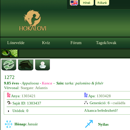
Lónevelde
Kvíz
Fórum
Tagok/lovak
1272
9.85 éves
-
Appaloosa -
Kanca
-
Szín:
tarka: palomino & fehér
Vérvonal:
Stargate: Atlantis
Anya:
1303421
Apa:
1303428
Generáció: 6 -
családfa
Saját ID: 1303437
A kanca befedezhető!
Utódok: 0
Hónap:
Január
Nyilas