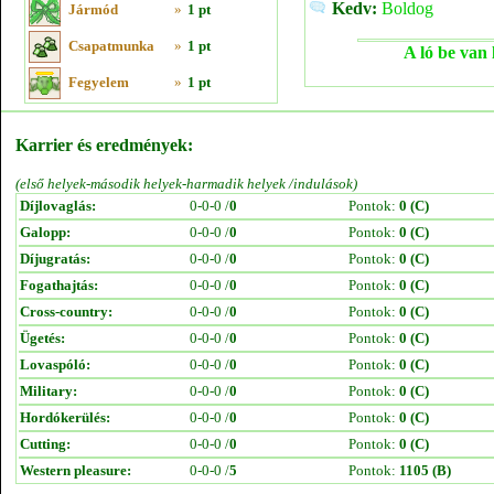
Kedv:
Boldog
Jármód
»
1 pt
Csapatmunka
»
1 pt
A ló be van 
Fegyelem
»
1 pt
Karrier és eredmények:
(első helyek-második helyek-harmadik helyek /indulások)
Díjlovaglás:
0-0-0 /
0
Pontok:
0 (C)
Galopp:
0-0-0 /
0
Pontok:
0 (C)
Díjugratás:
0-0-0 /
0
Pontok:
0 (C)
Fogathajtás:
0-0-0 /
0
Pontok:
0 (C)
Cross-country:
0-0-0 /
0
Pontok:
0 (C)
Ügetés:
0-0-0 /
0
Pontok:
0 (C)
Lovaspóló:
0-0-0 /
0
Pontok:
0 (C)
Military:
0-0-0 /
0
Pontok:
0 (C)
Hordókerülés:
0-0-0 /
0
Pontok:
0 (C)
Cutting:
0-0-0 /
0
Pontok:
0 (C)
Western pleasure:
0-0-0 /
5
Pontok:
1105 (B)