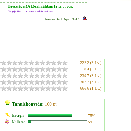
Egészséges! A közelmúltban látta orvos.
Képfeltöltés nincs aktiválva!
Tenyésztő ID-je: 76471
222.2 (2. Lv.)
110.4 (1. Lv.)
239.7 (2. Lv.)
307.7 (2. Lv.)
666.6 (4. Lv.)
Tanulékonyság:
100 pt
Energia:
75%
Küllem:
5%