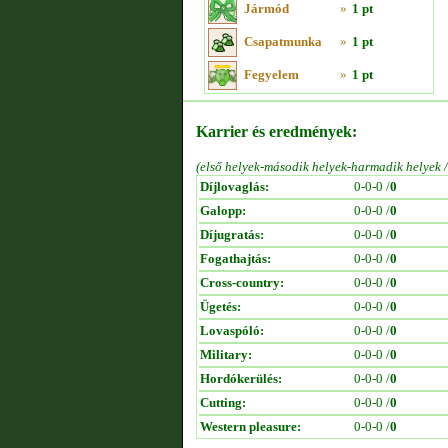
Jármód
»
1 pt
Csapatmunka
»
1 pt
Fegyelem
»
1 pt
Karrier és eredmények:
(első helyek-második helyek-harmadik helyek 
Díjlovaglás:
0-0-0 /
0
Galopp:
0-0-0 /
0
Díjugratás:
0-0-0 /
0
Fogathajtás:
0-0-0 /
0
Cross-country:
0-0-0 /
0
Ügetés:
0-0-0 /
0
Lovaspóló:
0-0-0 /
0
Military:
0-0-0 /
0
Hordókerülés:
0-0-0 /
0
Cutting:
0-0-0 /
0
Western pleasure:
0-0-0 /
0