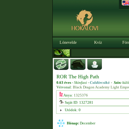
Lónevelde
Kvíz
Fór
ROR The High Path
0.63 éves
-
Skinfaxi -
Csődörcsikó
-
Szín:
külö
Vérvonal:
Black Dragon Academy Light Empre
Anya:
1325376
Saját ID: 1327281
Utódok: 0
Hónap:
December