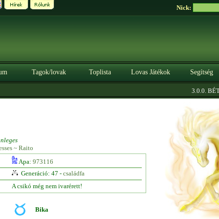
Nick:
um
Tagok/lovak
Toplista
Lovas Játékok
Segítség
3.0.0. BÉTA
nleges
sses ~ Raito
Apa:
973116
Generáció: 47 -
családfa
A csikó még nem ivarérett!
Bika