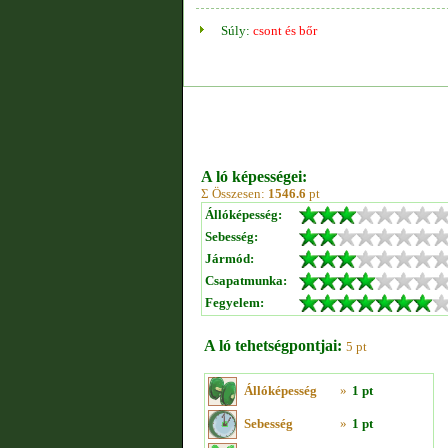
Súly:
csont és bőr
A ló képességei:
Σ Összesen:
1546.6
pt
Állóképesség:
Sebesség:
Jármód:
Csapatmunka:
Fegyelem:
A ló tehetségpontjai:
5 pt
Állóképesség
»
1 pt
Sebesség
»
1 pt