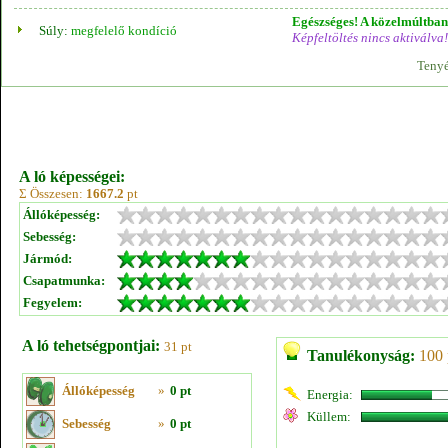
Egészséges! A közelmúltban 
Súly:
megfelelő kondíció
Képfeltöltés nincs aktiválva!
Tenyé
A ló képességei:
Σ Összesen:
1667.2
pt
Állóképesség:
Sebesség:
Jármód:
Csapatmunka:
Fegyelem:
A ló tehetségpontjai:
31 pt
Tanulékonyság:
100 
Állóképesség
»
0 pt
Energia:
Küllem:
Sebesség
»
0 pt