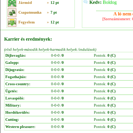
Kedv:
Boldog
Jármód
»
12 pt
Csapatmunka
»
7 pt
A ló nem e
[Szerszámismeret:
Fegyelem
»
12 pt
Karrier és eredmények:
(első helyek-második helyek-harmadik helyek /indulások)
Díjlovaglás:
0-0-0 /
0
Pontok:
0 (C)
Galopp:
0-0-0 /
0
Pontok:
0 (C)
Díjugratás:
0-0-0 /
0
Pontok:
0 (C)
Fogathajtás:
0-0-0 /
0
Pontok:
0 (C)
Cross-country:
0-0-0 /
0
Pontok:
0 (C)
Ügetés:
0-0-0 /
0
Pontok:
0 (C)
Lovaspóló:
0-0-0 /
0
Pontok:
0 (C)
Military:
0-0-0 /
0
Pontok:
0 (C)
Hordókerülés:
0-0-0 /
0
Pontok:
0 (C)
Cutting:
0-0-0 /
0
Pontok:
0 (C)
Western pleasure:
0-0-0 /
0
Pontok:
0 (C)