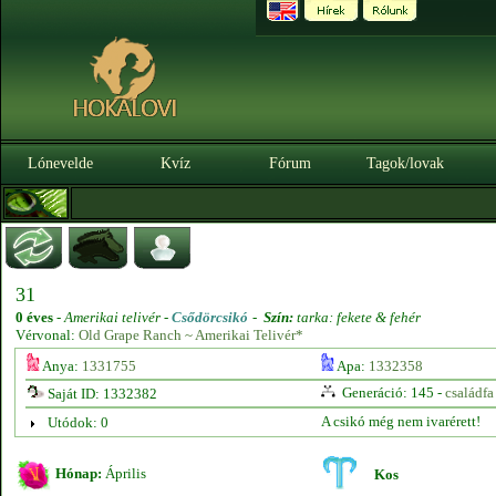
Lónevelde
Kvíz
Fórum
Tagok/lovak
31
0 éves
-
Amerikai telivér -
Csődörcsikó
-
Szín:
tarka: fekete & fehér
Vérvonal:
Old Grape Ranch ~ Amerikai Telivér*
Anya:
1331755
Apa:
1332358
Generáció: 145 -
családfa
Saját ID: 1332382
A csikó még nem ivarérett!
Utódok: 0
Hónap:
Április
Kos